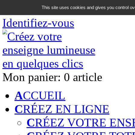
06 18 42 08 59
This site uses cookies and gives you control ov
Identifiez-vous
Mon panier:
0 article
A
CCUEIL
C
RÉEZ EN LIGNE
C
RÉEZ VOTRE ENS