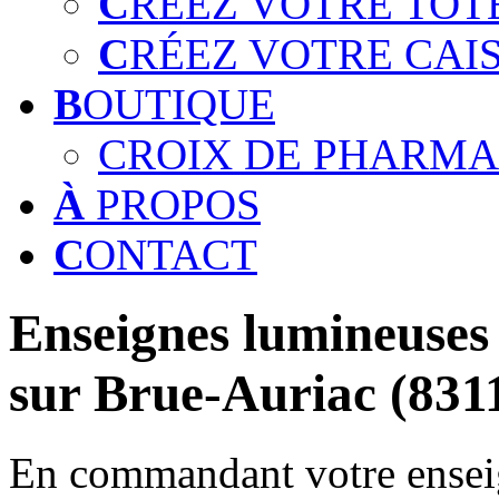
C
RÉEZ VOTRE TOT
C
RÉEZ VOTRE CAI
B
OUTIQUE
CROIX DE PHARMA
À
PROPOS
C
ONTACT
Enseignes lumineuses 
sur Brue-Auriac (831
En commandant votre enseig