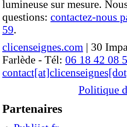
lumineuse sur mesure. Nous
questions:
contactez-nous p
59
.
clicenseignes.com
| 30 Impa
Farlède - Tél:
06 18 42 08 
contact[at]clicenseignes[do
Politique d
Partenaires