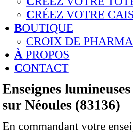
C
RÉEZ VOTRE TOT
C
RÉEZ VOTRE CAI
B
OUTIQUE
CROIX DE PHARMA
À
PROPOS
C
ONTACT
Enseignes lumineuses 
sur Néoules (83136)
En commandant votre enseig