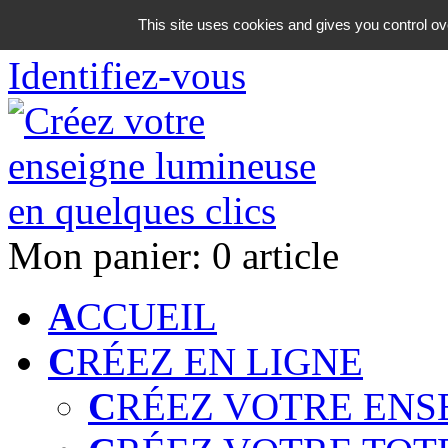
06 18 42 08 59
This site uses cookies and gives you control ov
Identifiez-vous
Mon panier:
0 article
A
CCUEIL
C
RÉEZ EN LIGNE
C
RÉEZ VOTRE ENS