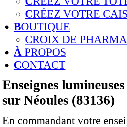
C
RÉEZ VOTRE TOT
C
RÉEZ VOTRE CAI
B
OUTIQUE
CROIX DE PHARMA
À
PROPOS
C
ONTACT
Enseignes lumineuses 
sur Néoules (83136)
En commandant votre enseig