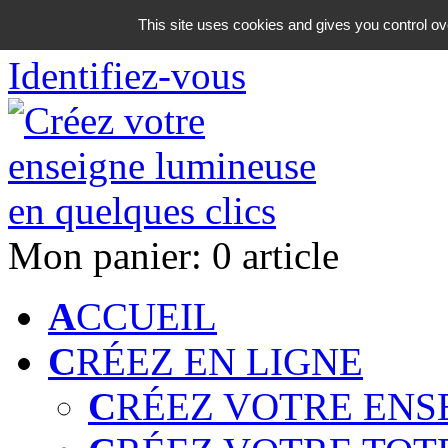
06 18 42 08 59
This site uses cookies and gives you control ov
Identifiez-vous
Mon panier:
0 article
A
CCUEIL
C
RÉEZ EN LIGNE
C
RÉEZ VOTRE ENS