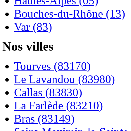
Hautes-Alpes (05)
Bouches-du-Rhône (13)
Var (83)
Nos villes
Tourves (83170)
Le Lavandou (83980)
Callas (83830)
La Farlède (83210)
Bras (83149)