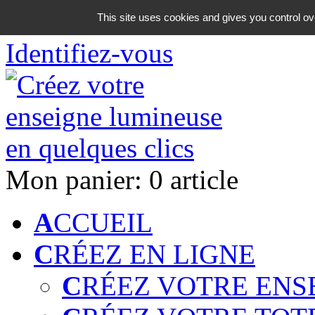
06 18 42 08 59
This site uses cookies and gives you control ov
Identifiez-vous
Mon panier:
0 article
A
CCUEIL
C
RÉEZ EN LIGNE
C
RÉEZ VOTRE ENS