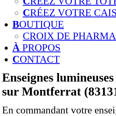
C
RÉEZ VOTRE TOT
C
RÉEZ VOTRE CAI
B
OUTIQUE
CROIX DE PHARMA
À
PROPOS
C
ONTACT
Enseignes lumineuses 
sur Montferrat (8313
En commandant votre enseig