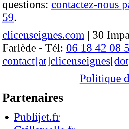
questions:
contactez-nous p
59
.
clicenseignes.com
| 30 Impa
Farlède - Tél:
06 18 42 08 
contact[at]clicenseignes[do
Politique d
Partenaires
Publijet.fr