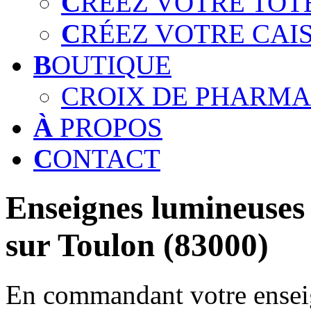
C
RÉEZ VOTRE TOT
C
RÉEZ VOTRE CAI
B
OUTIQUE
CROIX DE PHARMA
À
PROPOS
C
ONTACT
Enseignes lumineuses 
sur Toulon (83000)
En commandant votre enseig