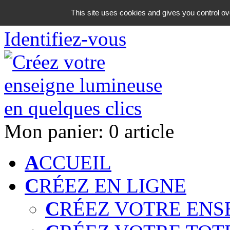
06 18 42 08 59
This site uses cookies and gives you control ov
Identifiez-vous
Mon panier:
0 article
A
CCUEIL
C
RÉEZ EN LIGNE
C
RÉEZ VOTRE ENS