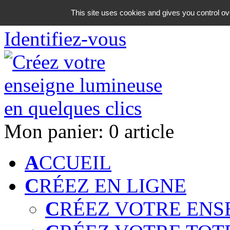
06 18 42 08 59
This site uses cookies and gives you control ov
Identifiez-vous
Mon panier:
0 article
A
CCUEIL
C
RÉEZ EN LIGNE
C
RÉEZ VOTRE ENS