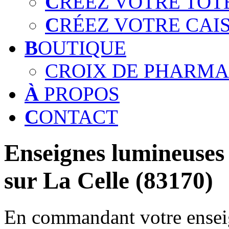
C
RÉEZ VOTRE TOT
C
RÉEZ VOTRE CAI
B
OUTIQUE
CROIX DE PHARMA
À
PROPOS
C
ONTACT
Enseignes lumineuses 
sur La Celle (83170)
En commandant votre enseig