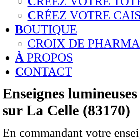
C
RÉEZ VOTRE TOT
C
RÉEZ VOTRE CAI
B
OUTIQUE
CROIX DE PHARMA
À
PROPOS
C
ONTACT
Enseignes lumineuses 
sur La Celle (83170)
En commandant votre enseig