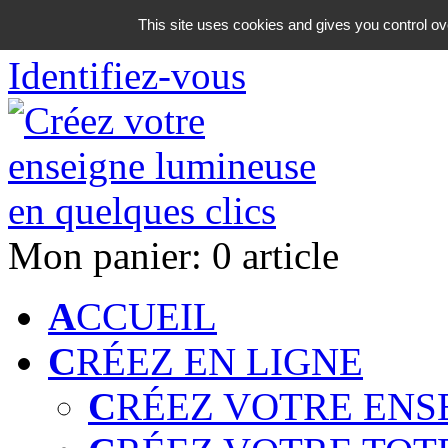
06 18 42 08 59
This site uses cookies and gives you control ov
Identifiez-vous
Mon panier:
0 article
A
CCUEIL
C
RÉEZ EN LIGNE
C
RÉEZ VOTRE ENS