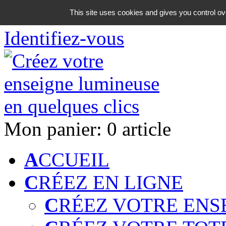
06 18 42 08 59
This site uses cookies and gives you control ov
Identifiez-vous
Mon panier:
0 article
A
CCUEIL
C
RÉEZ EN LIGNE
C
RÉEZ VOTRE ENS