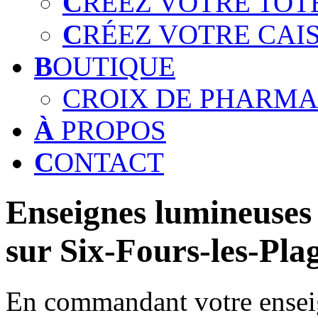
C
RÉEZ VOTRE TOT
C
RÉEZ VOTRE CAI
B
OUTIQUE
CROIX DE PHARMA
À
PROPOS
C
ONTACT
Enseignes lumineuses 
sur Six-Fours-les-Pla
En commandant votre enseig