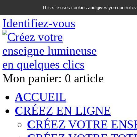
06 18 42 08 59
This site uses cookies and gives you control ov
Identifiez-vous
Mon panier:
0 article
A
CCUEIL
C
RÉEZ EN LIGNE
C
RÉEZ VOTRE ENS