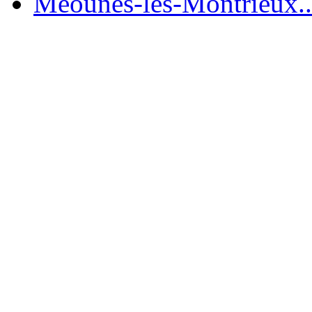
Méounes-lès-Montrieux..