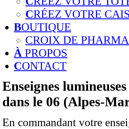
C
RÉEZ VOTRE TOT
C
RÉEZ VOTRE CAI
B
OUTIQUE
CROIX DE PHARMA
À
PROPOS
C
ONTACT
Enseignes lumineuses 
dans le 06 (Alpes-Mar
En commandant votre enseig