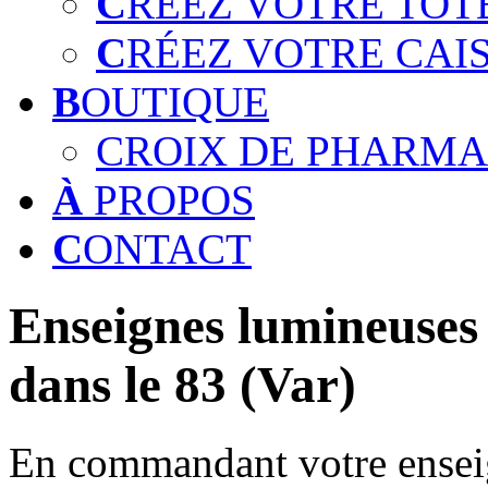
C
RÉEZ VOTRE TOT
C
RÉEZ VOTRE CAI
B
OUTIQUE
CROIX DE PHARMA
À
PROPOS
C
ONTACT
Enseignes lumineuses 
dans le 83 (Var)
En commandant votre enseig