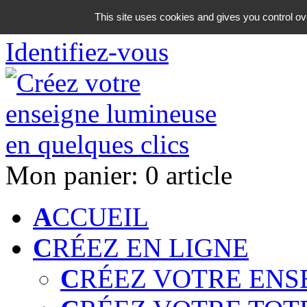
06 18 42 08 59
This site uses cookies and gives you control ov
Identifiez-vous
Mon panier:
0 article
A
CCUEIL
C
RÉEZ EN LIGNE
C
RÉEZ VOTRE ENS