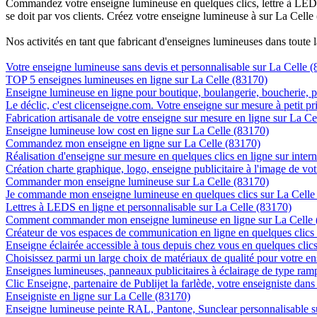
Commandez votre enseigne lumineuse en quelques clics, lettre à LED, 
se doit par vos clients. Créez votre enseigne lumineuse à sur La Celle
Nos activités en tant que fabricant d'enseignes lumineuses dans toute 
Votre enseigne lumineuse sans devis et personnalisable sur La Celle 
TOP 5 enseignes lumineuses en ligne sur La Celle (83170)
Enseigne lumineuse en ligne pour boutique, boulangerie, boucherie, pa
Le déclic, c'est clicenseigne.com. Votre enseigne sur mesure à petit p
Fabrication artisanale de votre enseigne sur mesure en ligne sur La Ce
Enseigne lumineuse low cost en ligne sur La Celle (83170)
Commandez mon enseigne en ligne sur La Celle (83170)
Réalisation d'enseigne sur mesure en quelques clics en ligne sur inter
Création charte graphique, logo, enseigne publicitaire à l'image de vot
Commander mon enseigne lumineuse sur La Celle (83170)
Je commande mon enseigne lumineuse en quelques clics sur La Celle
Lettres à LEDS en ligne et personnalisable sur La Celle (83170)
Comment commander mon enseigne lumineuse en ligne sur La Celle 
Créateur de vos espaces de communication en ligne en quelques clics
Enseigne éclairée accessible à tous depuis chez vous en quelques clic
Choisissez parmi un large choix de matériaux de qualité pour votre e
Enseignes lumineuses, panneaux publicitaires à éclairage de type ra
Clic Enseigne, partenaire de Publijet la farlède, votre enseigniste dan
Enseigniste en ligne sur La Celle (83170)
Enseigne lumineuse peinte RAL, Pantone, Sunclear personnalisable s