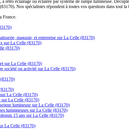
à rétro éclairage ou éclairée par système de rampe lumineuse. Décuplez
 (83170). Nos spécialistes répondent à toutes vos questions dans tout la
la France.
(83170)
tisserie, magasin, et entreprise sur La Celle (83170)
rix sur La Celle (83170)
lle (83170)
net sur La Celle (83170)
re société ou activité sur La Celle (83170)
 (83170)
(83170)
 sur La Celle (83170)
s sur La Celle (83170)
nseigne lumineuse sur La Celle (83170)
mpes lumnineuses sur La Celle (83170)
s depuis 15 ans sur La Celle (83170)
ur La Celle (83170)