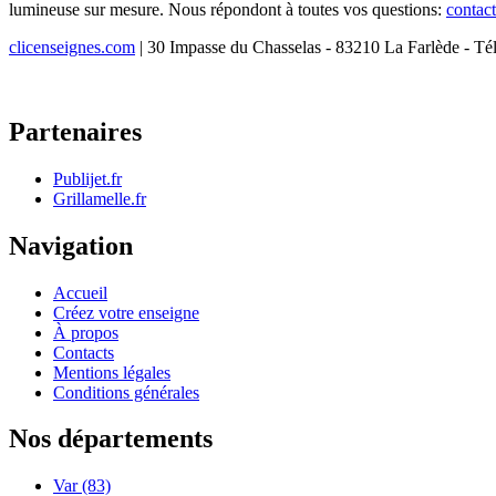
lumineuse sur mesure. Nous répondont à toutes vos questions:
contac
clicenseignes.com
| 30 Impasse du Chasselas - 83210 La Farlède - Té
Partenaires
Publijet.fr
Grillamelle.fr
Navigation
Accueil
Créez votre enseigne
À propos
Contacts
Mentions légales
Conditions générales
Nos départements
Var (83)