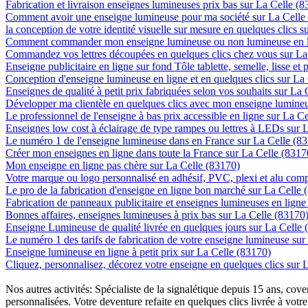
Fabrication et livraison enseignes lumineuses prix bas sur La Celle (
Comment avoir une enseigne lumineuse pour ma société sur La Celle
la conception de votre identité visuelle sur mesure en quelques clics 
Comment commander mon enseigne lumineuse ou non lumineuse en li
Commandez vos lettres découpées en quelques clics chez vous sur La
Enseigne publicitaire en ligne sur fond Tôle tablette, semelle, lisse et
Conception d'enseigne lumineuse en ligne et en quelques clics sur La
Enseignes de qualité à petit prix fabriquées selon vos souhaits sur La
Développer ma clientèle en quelques clics avec mon enseigne lumineu
Le professionnel de l'enseigne à bas prix accessible en ligne sur La C
Enseignes low cost à éclairage de type rampes ou lettres à LEDs sur 
Le numéro 1 de l'enseigne lumineuse dans en France sur La Celle (8
Créer mon enseignes en ligne dans toute la France sur La Celle (8317
Mon enseigne en ligne pas chère sur La Celle (83170)
Votre marque ou logo personnalisé en adhésif, PVC, plexi et alu com
Le pro de la fabrication d'enseigne en ligne bon marché sur La Celle 
Fabrication de panneaux publicitaire et enseignes lumineuses en ligne
Bonnes affaires, enseignes lumineuses à prix bas sur La Celle (83170
Enseigne Lumineuse de qualité livrée en quelques jours sur La Celle 
Le numéro 1 des tarifs de fabrication de votre enseigne lumineuse sur 
Enseigne lumineuse en ligne à petit prix sur La Celle (83170)
Cliquez, personnalisez, décorez votre enseigne en quelques clics sur 
Nos autres activités: Spécialiste de la signalétique depuis 15 ans, c
personnalisées. Votre deventure refaite en quelques clics livrée à votre