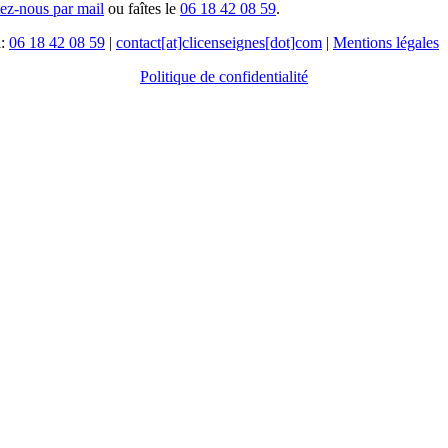
tez-nous par mail
ou faîtes le
06 18 42 08 59
.
l:
06 18 42 08 59
|
contact[at]clicenseignes[dot]com
|
Mentions légales
Politique de confidentialité