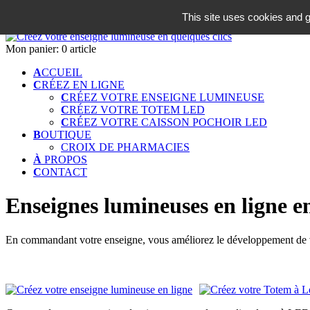
06 18 42 08 59
This site uses cookies and g
Identifiez-vous
Mon panier:
0 article
A
CCUEIL
C
RÉEZ EN LIGNE
C
RÉEZ VOTRE ENSEIGNE LUMINEUSE
C
RÉEZ VOTRE TOTEM LED
C
RÉEZ VOTRE CAISSON POCHOIR LED
B
OUTIQUE
CROIX DE PHARMACIES
À
PROPOS
C
ONTACT
Enseignes lumineuses en ligne en
En commandant votre enseigne, vous améliorez le développement de vot