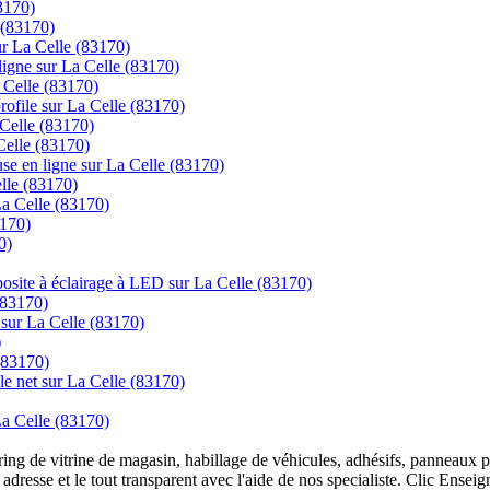
83170)
 (83170)
sur La Celle (83170)
gne sur La Celle (83170)
 Celle (83170)
 profile sur La Celle (83170)
 Celle (83170)
 Celle (83170)
se en ligne sur La Celle (83170)
elle (83170)
La Celle (83170)
3170)
0)
posite à éclairage à LED sur La Celle (83170)
(83170)
 sur La Celle (83170)
)
(83170)
le net sur La Celle (83170)
La Celle (83170)
overing de vitrine de magasin, habillage de véhicules, adhésifs, panneau
 adresse et le tout transparent avec l'aide de nos specialiste. Clic Ense