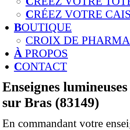
C
RÉEZ VOTRE TOT
C
RÉEZ VOTRE CAI
B
OUTIQUE
CROIX DE PHARMA
À
PROPOS
C
ONTACT
Enseignes lumineuses 
sur Bras (83149)
En commandant votre enseig