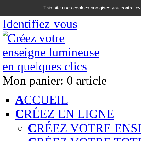
06 18 42 08 59
This site uses cookies and gives you control ov
Identifiez-vous
Mon panier:
0 article
A
CCUEIL
C
RÉEZ EN LIGNE
C
RÉEZ VOTRE ENS