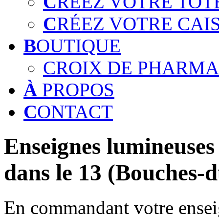
C
RÉEZ VOTRE TOT
C
RÉEZ VOTRE CAI
B
OUTIQUE
CROIX DE PHARMA
À
PROPOS
C
ONTACT
Enseignes lumineuses 
dans le 13 (Bouches-
En commandant votre enseig