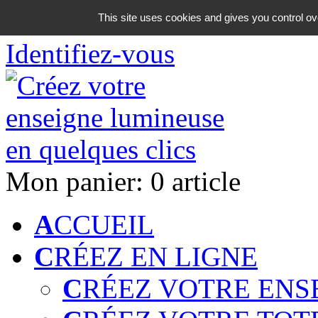
06 18 42 08 59
This site uses cookies and gives you control ov
Identifiez-vous
Mon panier:
0 article
A
CCUEIL
C
RÉEZ EN LIGNE
C
RÉEZ VOTRE ENS