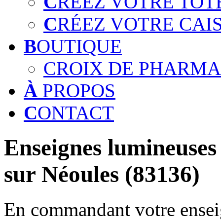
C
RÉEZ VOTRE TOT
C
RÉEZ VOTRE CAI
B
OUTIQUE
CROIX DE PHARMA
À
PROPOS
C
ONTACT
Enseignes lumineuses 
sur Néoules (83136)
En commandant votre enseig