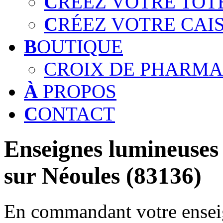
C
RÉEZ VOTRE TOT
C
RÉEZ VOTRE CAI
B
OUTIQUE
CROIX DE PHARMA
À
PROPOS
C
ONTACT
Enseignes lumineuses 
sur Néoules (83136)
En commandant votre enseig