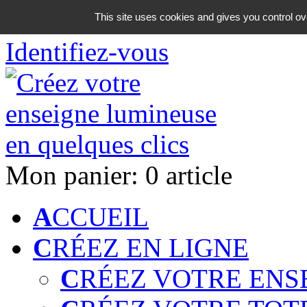
06 18 42 08 59
This site uses cookies and gives you control ov
Identifiez-vous
Mon panier:
0 article
A
CCUEIL
C
RÉEZ EN LIGNE
C
RÉEZ VOTRE ENS