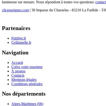
lumineuse sur mesure. Nous répondont à toutes vos questions:
contac
clicenseignes.com
| 30 Impasse du Chasselas - 83210 La Farlède - Té
Partenaires
Publijet.fr
Grillamelle.fr
Navigation
Accueil
Créez votre enseigne
À propos
Contacts
Mentions légales
Conditions générales
Nos départements
Alpes-Maritimes (06)