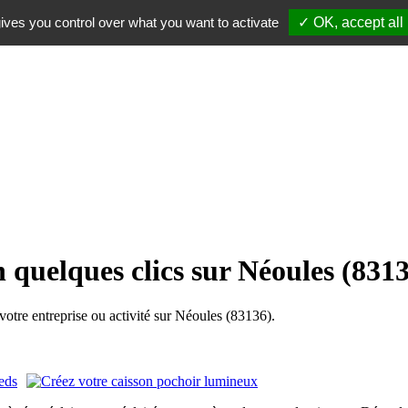
ives you control over what you want to activate
✓ OK, accept all
 quelques clics sur Néoules (831
tre entreprise ou activité sur Néoules (83136).