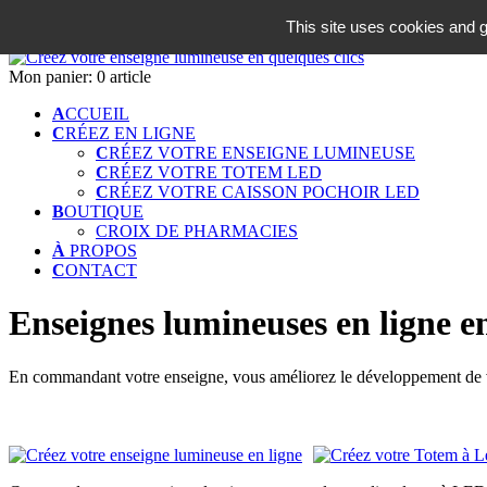
06 18 42 08 59
This site uses cookies and g
Identifiez-vous
Mon panier:
0 article
A
CCUEIL
C
RÉEZ EN LIGNE
C
RÉEZ VOTRE ENSEIGNE LUMINEUSE
C
RÉEZ VOTRE TOTEM LED
C
RÉEZ VOTRE CAISSON POCHOIR LED
B
OUTIQUE
CROIX DE PHARMACIES
À
PROPOS
C
ONTACT
Enseignes lumineuses en ligne en
En commandant votre enseigne, vous améliorez le développement de vo