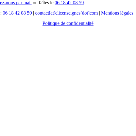
tez-nous par mail
ou faîtes le
06 18 42 08 59
.
l:
06 18 42 08 59
|
contact[at]clicenseignes[dot]com
|
Mentions légales
Politique de confidentialité