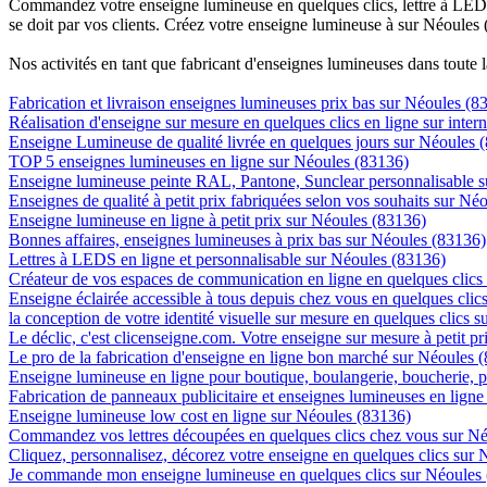
Commandez votre enseigne lumineuse en quelques clics, lettre à LED, 
se doit par vos clients. Créez votre enseigne lumineuse à sur Néoules 
Nos activités en tant que fabricant d'enseignes lumineuses dans toute 
Fabrication et livraison enseignes lumineuses prix bas sur Néoules (8
Réalisation d'enseigne sur mesure en quelques clics en ligne sur inter
Enseigne Lumineuse de qualité livrée en quelques jours sur Néoules 
TOP 5 enseignes lumineuses en ligne sur Néoules (83136)
Enseigne lumineuse peinte RAL, Pantone, Sunclear personnalisable 
Enseignes de qualité à petit prix fabriquées selon vos souhaits sur Né
Enseigne lumineuse en ligne à petit prix sur Néoules (83136)
Bonnes affaires, enseignes lumineuses à prix bas sur Néoules (83136)
Lettres à LEDS en ligne et personnalisable sur Néoules (83136)
Créateur de vos espaces de communication en ligne en quelques clics
Enseigne éclairée accessible à tous depuis chez vous en quelques cli
la conception de votre identité visuelle sur mesure en quelques clics 
Le déclic, c'est clicenseigne.com. Votre enseigne sur mesure à petit p
Le pro de la fabrication d'enseigne en ligne bon marché sur Néoules 
Enseigne lumineuse en ligne pour boutique, boulangerie, boucherie, pa
Fabrication de panneaux publicitaire et enseignes lumineuses en lign
Enseigne lumineuse low cost en ligne sur Néoules (83136)
Commandez vos lettres découpées en quelques clics chez vous sur N
Cliquez, personnalisez, décorez votre enseigne en quelques clics sur
Je commande mon enseigne lumineuse en quelques clics sur Néoules