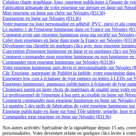
Création charte graphique, logo, enseigne publicitaire à l'image de vot
Fabrication artisanale de votre enseigne sur mesure en ligne sur Néou
Mon enseigne en ligne pas chère sur Néoules (83136)
Enseigniste en ligne sur Néoules (83136)
Votre marque ou logo personnalisé en adhésif, PVC, plexi et alu com
Le numéro 1 de l'enseigne lumineuse dans en France sur Néoules (83
Comment avoir une enseigne lumineuse pour ma société sur Néoules
Créer mon enseignes en ligne dans toute la France sur Néoules (8313
Développer ma clientèle en quelques clics avec mon enseigne lumineu
Conception d'enseigne lumineuse en ligne et en quelques clics sur Né
Comment commander mon enseigne lumineuse ou non lumineuse en l
Commander mon enseigne lumineuse sur Néoules (83136)
Votre enseigne lumineuse sans devis et personnalisable sur Néoules (
Clic Enseigne, partenaire de Publijet la farlède, votre enseigniste da
Enseignes low cost à éclairage de type rampes ou lettres à LEDs sur
Enseignes lumineuses, panneaux publicitaires à éclairage de type ra
Choisissez parmi un large choix de matériaux de qualité pour votre 
Le professionnel de l'enseigne à bas prix accessible en ligne sur Néou
Comment commander mon enseigne lumineuse en ligne sur Néoules 
Le numéro 1 des tarifs de fabrication de votre enseigne lumineuse sur
Enseigne publicitaire en ligne sur fond Tôle tablette, semelle, lisse et
Commandez mon enseigne en ligne sur Néoules (83136)
Nos autres activités: Spécialiste de la signalétique depuis 15 ans, c
personnalisées. Votre deventure refaite en quelques clics livrée à votre