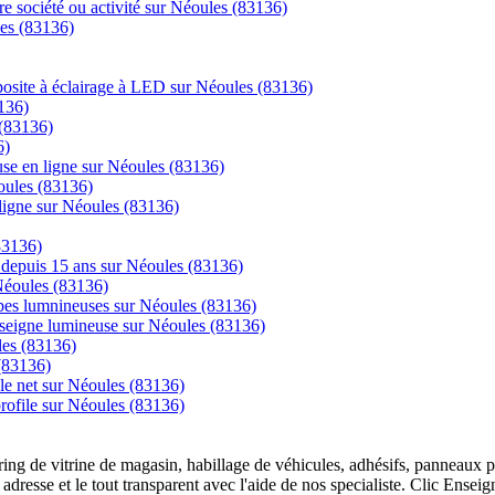
re société ou activité sur Néoules (83136)
les (83136)
posite à éclairage à LED sur Néoules (83136)
136)
 (83136)
6)
se en ligne sur Néoules (83136)
oules (83136)
igne sur Néoules (83136)
83136)
ns depuis 15 ans sur Néoules (83136)
 Néoules (83136)
mpes lumnineuses sur Néoules (83136)
enseigne lumineuse sur Néoules (83136)
les (83136)
(83136)
 le net sur Néoules (83136)
 profile sur Néoules (83136)
overing de vitrine de magasin, habillage de véhicules, adhésifs, panneau
 adresse et le tout transparent avec l'aide de nos specialiste. Clic Ense