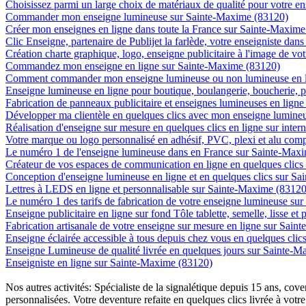
Choisissez parmi un large choix de matériaux de qualité pour votre 
Commander mon enseigne lumineuse sur Sainte-Maxime (83120)
Créer mon enseignes en ligne dans toute la France sur Sainte-Maxim
Clic Enseigne, partenaire de Publijet la farlède, votre enseigniste da
Création charte graphique, logo, enseigne publicitaire à l'image de vo
Commandez mon enseigne en ligne sur Sainte-Maxime (83120)
Comment commander mon enseigne lumineuse ou non lumineuse en l
Enseigne lumineuse en ligne pour boutique, boulangerie, boucherie, p
Fabrication de panneaux publicitaire et enseignes lumineuses en lign
Développer ma clientèle en quelques clics avec mon enseigne lumine
Réalisation d'enseigne sur mesure en quelques clics en ligne sur inte
Votre marque ou logo personnalisé en adhésif, PVC, plexi et alu com
Le numéro 1 de l'enseigne lumineuse dans en France sur Sainte-Max
Créateur de vos espaces de communication en ligne en quelques clic
Conception d'enseigne lumineuse en ligne et en quelques clics sur S
Lettres à LEDS en ligne et personnalisable sur Sainte-Maxime (83120
Le numéro 1 des tarifs de fabrication de votre enseigne lumineuse su
Enseigne publicitaire en ligne sur fond Tôle tablette, semelle, lisse e
Fabrication artisanale de votre enseigne sur mesure en ligne sur Sai
Enseigne éclairée accessible à tous depuis chez vous en quelques cli
Enseigne Lumineuse de qualité livrée en quelques jours sur Sainte-
Enseigniste en ligne sur Sainte-Maxime (83120)
Nos autres activités: Spécialiste de la signalétique depuis 15 ans, c
personnalisées. Votre deventure refaite en quelques clics livrée à votre