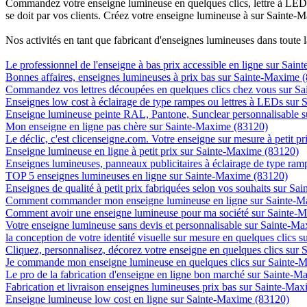
Commandez votre enseigne lumineuse en quelques clics, lettre à LED, 
se doit par vos clients. Créez votre enseigne lumineuse à sur Sainte-M
Nos activités en tant que fabricant d'enseignes lumineuses dans toute 
Le professionnel de l'enseigne à bas prix accessible en ligne sur Sai
Bonnes affaires, enseignes lumineuses à prix bas sur Sainte-Maxime 
Commandez vos lettres découpées en quelques clics chez vous sur S
Enseignes low cost à éclairage de type rampes ou lettres à LEDs sur
Enseigne lumineuse peinte RAL, Pantone, Sunclear personnalisable 
Mon enseigne en ligne pas chère sur Sainte-Maxime (83120)
Le déclic, c'est clicenseigne.com. Votre enseigne sur mesure à petit 
Enseigne lumineuse en ligne à petit prix sur Sainte-Maxime (83120)
Enseignes lumineuses, panneaux publicitaires à éclairage de type r
TOP 5 enseignes lumineuses en ligne sur Sainte-Maxime (83120)
Enseignes de qualité à petit prix fabriquées selon vos souhaits sur S
Comment commander mon enseigne lumineuse en ligne sur Sainte-M
Comment avoir une enseigne lumineuse pour ma société sur Sainte-
Votre enseigne lumineuse sans devis et personnalisable sur Sainte-M
la conception de votre identité visuelle sur mesure en quelques clics
Cliquez, personnalisez, décorez votre enseigne en quelques clics sur
Je commande mon enseigne lumineuse en quelques clics sur Sainte-
Le pro de la fabrication d'enseigne en ligne bon marché sur Sainte-
Fabrication et livraison enseignes lumineuses prix bas sur Sainte-Ma
Enseigne lumineuse low cost en ligne sur Sainte-Maxime (83120)