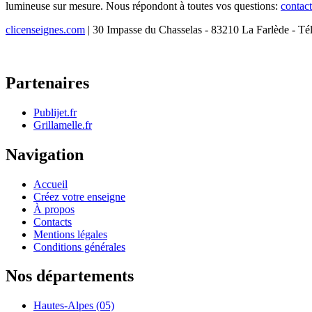
lumineuse sur mesure. Nous répondont à toutes vos questions:
contac
clicenseignes.com
| 30 Impasse du Chasselas - 83210 La Farlède - Té
Partenaires
Publijet.fr
Grillamelle.fr
Navigation
Accueil
Créez votre enseigne
À propos
Contacts
Mentions légales
Conditions générales
Nos départements
Hautes-Alpes (05)