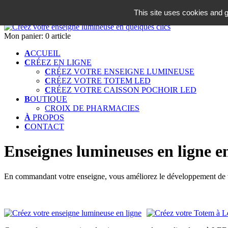
06 18 42 08 59
This site uses cookies and g
Identifiez-vous
Mon panier:
0 article
A
CCUEIL
C
RÉEZ EN LIGNE
C
RÉEZ VOTRE ENSEIGNE LUMINEUSE
C
RÉEZ VOTRE TOTEM LED
C
RÉEZ VOTRE CAISSON POCHOIR LED
B
OUTIQUE
CROIX DE PHARMACIES
À
PROPOS
C
ONTACT
Enseignes lumineuses en ligne e
En commandant votre enseigne, vous améliorez le développement de vo