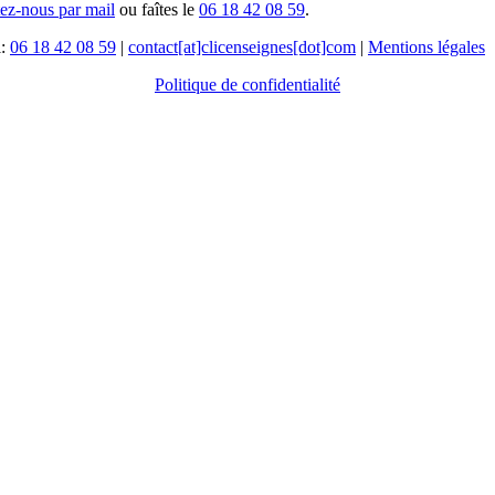
tez-nous par mail
ou faîtes le
06 18 42 08 59
.
l:
06 18 42 08 59
|
contact[at]clicenseignes[dot]com
|
Mentions légales
Politique de confidentialité