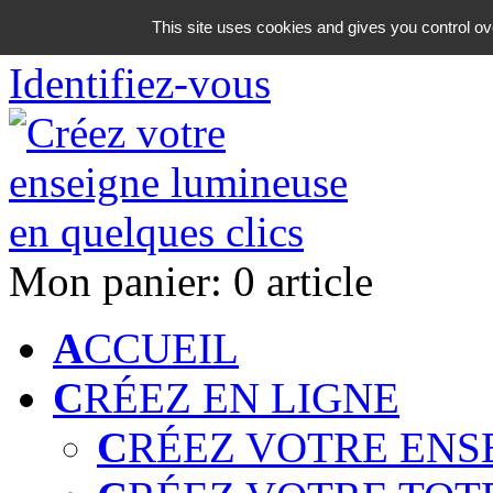
06 18 42 08 59
This site uses cookies and gives you control ov
Identifiez-vous
Mon panier:
0 article
A
CCUEIL
C
RÉEZ EN LIGNE
C
RÉEZ VOTRE ENS