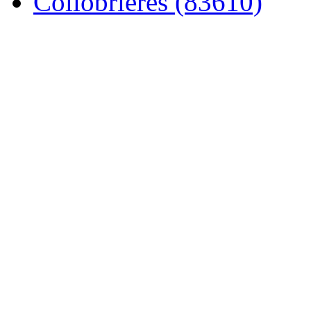
Collobrières (83610)