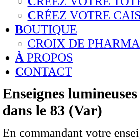
C
RÉEZ VOTRE TOT
C
RÉEZ VOTRE CAI
B
OUTIQUE
CROIX DE PHARMA
À
PROPOS
C
ONTACT
Enseignes lumineuses 
dans le 83 (Var)
En commandant votre enseig