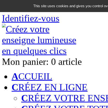
06 18 42 08 59
This site uses cookies and gives you control ov
Identifiez-vous
Mon panier:
0 article
A
CCUEIL
C
RÉEZ EN LIGNE
C
RÉEZ VOTRE ENS