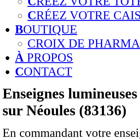
C
RÉEZ VOTRE TOT
C
RÉEZ VOTRE CAI
B
OUTIQUE
CROIX DE PHARMA
À
PROPOS
C
ONTACT
Enseignes lumineuses 
sur Néoules (83136)
En commandant votre enseig