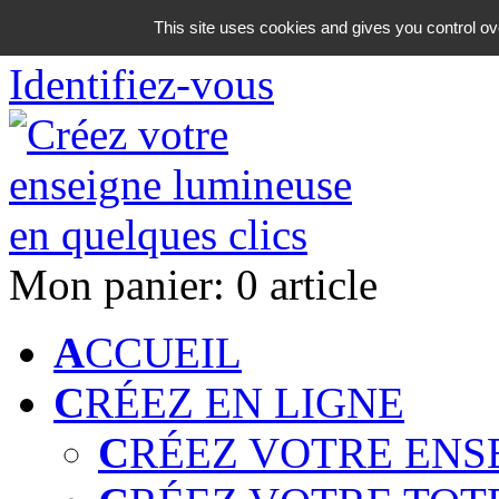
06 18 42 08 59
This site uses cookies and gives you control ov
Identifiez-vous
Mon panier:
0 article
A
CCUEIL
C
RÉEZ EN LIGNE
C
RÉEZ VOTRE ENS