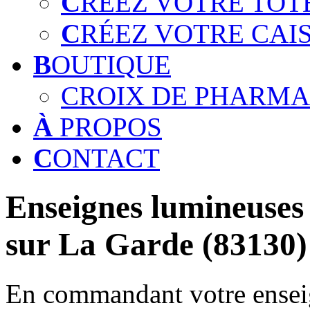
C
RÉEZ VOTRE TOT
C
RÉEZ VOTRE CAI
B
OUTIQUE
CROIX DE PHARMA
À
PROPOS
C
ONTACT
Enseignes lumineuses 
sur La Garde (83130)
En commandant votre enseig