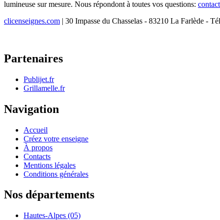
lumineuse sur mesure. Nous répondont à toutes vos questions:
contac
clicenseignes.com
| 30 Impasse du Chasselas - 83210 La Farlède - Té
Partenaires
Publijet.fr
Grillamelle.fr
Navigation
Accueil
Créez votre enseigne
À propos
Contacts
Mentions légales
Conditions générales
Nos départements
Hautes-Alpes (05)