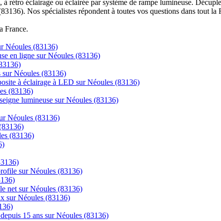
à rétro éclairage ou éclairée par système de rampe lumineuse. Décuplez
(83136). Nos spécialistes répondent à toutes vos questions dans tout la 
la France.
sur Néoules (83136)
se en ligne sur Néoules (83136)
(83136)
cs sur Néoules (83136)
posite à éclairage à LED sur Néoules (83136)
les (83136)
enseigne lumineuse sur Néoules (83136)
sur Néoules (83136)
 (83136)
les (83136)
6)
83136)
 profile sur Néoules (83136)
3136)
 le net sur Néoules (83136)
rix sur Néoules (83136)
136)
ns depuis 15 ans sur Néoules (83136)