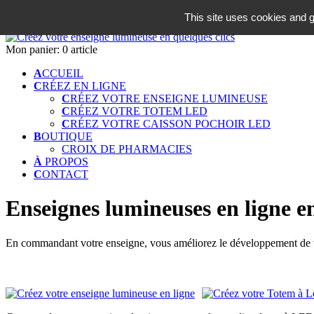
06 18 42 08 59
This site uses cookies and g
Identifiez-vous
Mon panier:
0 article
A
CCUEIL
C
RÉEZ EN LIGNE
C
RÉEZ VOTRE ENSEIGNE LUMINEUSE
C
RÉEZ VOTRE TOTEM LED
C
RÉEZ VOTRE CAISSON POCHOIR LED
B
OUTIQUE
CROIX DE PHARMACIES
À
PROPOS
C
ONTACT
Enseignes lumineuses en ligne en
En commandant votre enseigne, vous améliorez le développement de vo