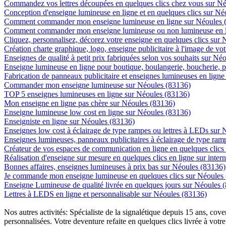
Commandez vos lettres découpées en quelques clics chez vous sur N
Conception d'enseigne lumineuse en ligne et en quelques clics sur Né
Comment commander mon enseigne lumineuse en ligne sur Néoules 
Comment commander mon enseigne lumineuse ou non lumineuse en l
Cliquez, personnalisez, décorez votre enseigne en quelques clics sur
Création charte graphique, logo, enseigne publicitaire à l'image de vot
Enseignes de qualité à petit prix fabriquées selon vos souhaits sur Né
Enseigne lumineuse en ligne pour boutique, boulangerie, boucherie, pa
Fabrication de panneaux publicitaire et enseignes lumineuses en lign
Commander mon enseigne lumineuse sur Néoules (83136)
TOP 5 enseignes lumineuses en ligne sur Néoules (83136)
Mon enseigne en ligne pas chère sur Néoules (83136)
Enseigne lumineuse low cost en ligne sur Néoules (83136)
Enseigniste en ligne sur Néoules (83136)
Enseignes low cost à éclairage de type rampes ou lettres à LEDs sur
Enseignes lumineuses, panneaux publicitaires à éclairage de type ra
Créateur de vos espaces de communication en ligne en quelques clics
Réalisation d'enseigne sur mesure en quelques clics en ligne sur inter
Bonnes affaires, enseignes lumineuses à prix bas sur Néoules (83136)
Je commande mon enseigne lumineuse en quelques clics sur Néoules
Enseigne Lumineuse de qualité livrée en quelques jours sur Néoules 
Lettres à LEDS en ligne et personnalisable sur Néoules (83136)
Nos autres activités: Spécialiste de la signalétique depuis 15 ans, c
personnalisées. Votre deventure refaite en quelques clics livrée à votre