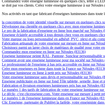
Commandez votre enseigne lumineuse en quelques clics, lettre à LED, 
se doit par vos clients. Créez votre enseigne lumineuse à sur Néoules 
Nos activités en tant que fabricant d'enseignes lumineuses dans toute 
la conception de votre identité visuelle sur mesure en quelques clics 
Développer ma clientèle en quelques clics avec mon enseigne lumineu
Le pro de la fabrication d'enseigne en ligne bon marché sur Néoules 
Enseigne éclairée accessible à tous depuis chez vous en quelques cli
Votre marque ou logo personnalisé en adhésif, PVC, plexi et alu com
Fabrication artisanale de votre enseigne sur mesure en ligne sur Néou
Choisissez parmi un large choix de matériaux de qualité pour votre 
Commandez mon enseigne en ligne sur Néoules (83136)
Enseigne lumineuse peinte RAL, Pantone, Sunclear personnalisable 
Comment avoir une enseigne lumineuse pour ma société sur Néoules
Le professionnel de l'enseigne à bas prix accessible en ligne sur Néou
Créer mon enseignes en ligne dans toute la France sur Néoules (8313
Enseigne lumineuse en ligne à petit prix sur Néoules (83136)
Votre enseigne lumineuse sans devis et personnalisable sur Néoules (
Enseigne publicitaire en ligne sur fond Tôle tablette, semelle, lisse et
Fabrication et livraison enseignes lumineuses prix bas sur Néoules (8
Le numéro 1 des tarifs de fabrication de votre enseigne lumineuse sur
Le déclic, c'est clicenseigne.com. Votre enseigne sur mesure à petit p
Le numéro 1 de l'enseigne lumineuse dans en France sur Néoules (83
Clic Enseigne, partenaire de Publijet la farlède, votre enseigniste da