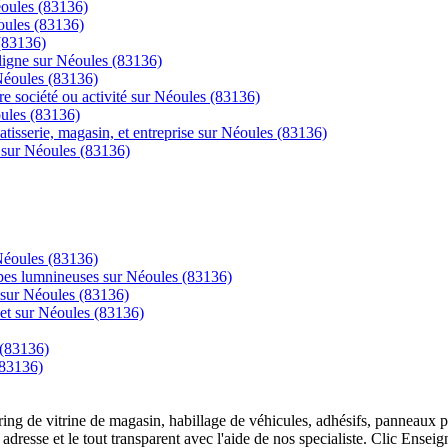
éoules (83136)
oules (83136)
(83136)
igne sur Néoules (83136)
 Néoules (83136)
re société ou activité sur Néoules (83136)
oules (83136)
tisserie, magasin, et entreprise sur Néoules (83136)
e sur Néoules (83136)
 Néoules (83136)
mpes lumnineuses sur Néoules (83136)
 sur Néoules (83136)
net sur Néoules (83136)
 (83136)
(83136)
overing de vitrine de magasin, habillage de véhicules, adhésifs, panneau
 adresse et le tout transparent avec l'aide de nos specialiste. Clic Ense