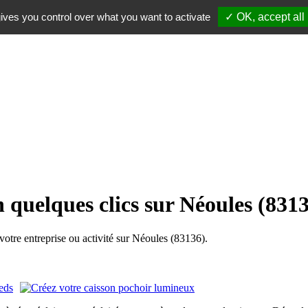
ives you control over what you want to activate
✓ OK, accept all
 quelques clics sur Néoules (831
tre entreprise ou activité sur Néoules (83136).