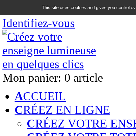
06 18 42 08 59
This site uses cookies and gives you control ov
Identifiez-vous
Mon panier:
0 article
A
CCUEIL
C
RÉEZ EN LIGNE
C
RÉEZ VOTRE ENS