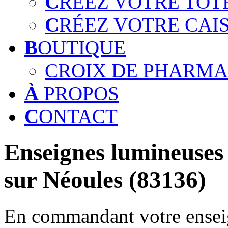
C
RÉEZ VOTRE TOT
C
RÉEZ VOTRE CAI
B
OUTIQUE
CROIX DE PHARMA
À
PROPOS
C
ONTACT
Enseignes lumineuses 
sur Néoules (83136)
En commandant votre enseig