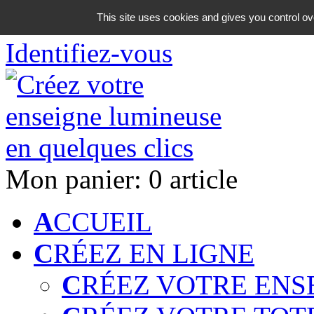
06 18 42 08 59
This site uses cookies and gives you control ov
Identifiez-vous
Mon panier:
0 article
A
CCUEIL
C
RÉEZ EN LIGNE
C
RÉEZ VOTRE ENS