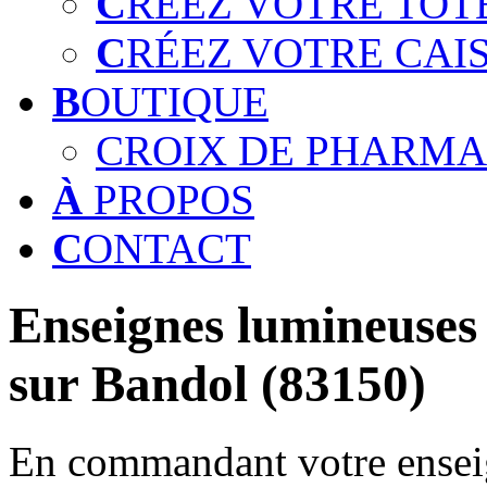
C
RÉEZ VOTRE TOT
C
RÉEZ VOTRE CAI
B
OUTIQUE
CROIX DE PHARMA
À
PROPOS
C
ONTACT
Enseignes lumineuses 
sur Bandol (83150)
En commandant votre enseig