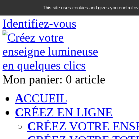
06 18 42 08 59
This site uses cookies and gives you control ov
Identifiez-vous
Mon panier:
0 article
A
CCUEIL
C
RÉEZ EN LIGNE
C
RÉEZ VOTRE ENS