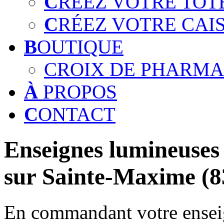
C
RÉEZ VOTRE TOT
C
RÉEZ VOTRE CAI
B
OUTIQUE
CROIX DE PHARMA
À
PROPOS
C
ONTACT
Enseignes lumineuses 
sur Sainte-Maxime (8
En commandant votre enseig