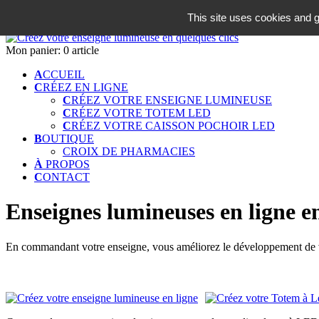
06 18 42 08 59
This site uses cookies and g
Identifiez-vous
Mon panier:
0 article
A
CCUEIL
C
RÉEZ EN LIGNE
C
RÉEZ VOTRE ENSEIGNE LUMINEUSE
C
RÉEZ VOTRE TOTEM LED
C
RÉEZ VOTRE CAISSON POCHOIR LED
B
OUTIQUE
CROIX DE PHARMACIES
À
PROPOS
C
ONTACT
Enseignes lumineuses en ligne e
En commandant votre enseigne, vous améliorez le développement de vo