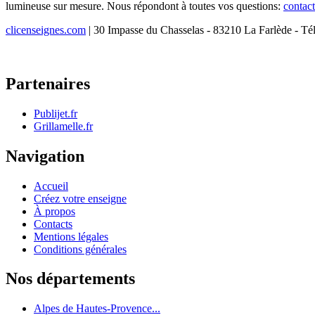
lumineuse sur mesure. Nous répondont à toutes vos questions:
contac
clicenseignes.com
| 30 Impasse du Chasselas - 83210 La Farlède - Té
Partenaires
Publijet.fr
Grillamelle.fr
Navigation
Accueil
Créez votre enseigne
À propos
Contacts
Mentions légales
Conditions générales
Nos départements
Alpes de Hautes-Provence...