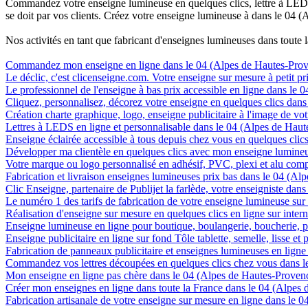
Commandez votre enseigne lumineuse en quelques clics, lettre à LED, 
se doit par vos clients. Créez votre enseigne lumineuse à dans le 04 (
Nos activités en tant que fabricant d'enseignes lumineuses dans toute 
Commandez mon enseigne en ligne dans le 04 (Alpes de Hautes-Pro
Le déclic, c'est clicenseigne.com. Votre enseigne sur mesure à petit 
Le professionnel de l'enseigne à bas prix accessible en ligne dans le
Cliquez, personnalisez, décorez votre enseigne en quelques clics dan
Création charte graphique, logo, enseigne publicitaire à l'image de vo
Lettres à LEDS en ligne et personnalisable dans le 04 (Alpes de Hau
Enseigne éclairée accessible à tous depuis chez vous en quelques cli
Développer ma clientèle en quelques clics avec mon enseigne lumineu
Votre marque ou logo personnalisé en adhésif, PVC, plexi et alu com
Fabrication et livraison enseignes lumineuses prix bas dans le 04 (A
Clic Enseigne, partenaire de Publijet la farlède, votre enseigniste da
Le numéro 1 des tarifs de fabrication de votre enseigne lumineuse sur
Réalisation d'enseigne sur mesure en quelques clics en ligne sur inte
Enseigne lumineuse en ligne pour boutique, boulangerie, boucherie, pa
Enseigne publicitaire en ligne sur fond Tôle tablette, semelle, lisse e
Fabrication de panneaux publicitaire et enseignes lumineuses en lign
Commandez vos lettres découpées en quelques clics chez vous dans l
Mon enseigne en ligne pas chère dans le 04 (Alpes de Hautes-Proven
Créer mon enseignes en ligne dans toute la France dans le 04 (Alpes
Fabrication artisanale de votre enseigne sur mesure en ligne dans le 