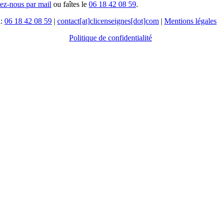
tez-nous par mail
ou faîtes le
06 18 42 08 59
.
l:
06 18 42 08 59
|
contact[at]clicenseignes[dot]com
|
Mentions légales
Politique de confidentialité