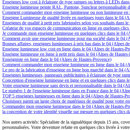
Enseignes low cost à éclairage de type rampes ou lettres à LEDs dan
Enseigne lumineuse peinte RAL, Pantone, Sunclear personnalisable d
Comment commander mon enseigne lumineuse ou non lumineuse en li
Enseigne Lumineuse de qualité livrée en quelques jours dans le 04 (
Enseignes de qualité à petit prix fabriquées selon vos souhaits dans 
Créateur de vos espaces de communication en ligne en quelques clics
Je commande mon enseigne lumineuse en quelques clics dans le 04 (
Comment avoir une enseigne lumineuse pour ma société dans le 04 (
Bonnes affaires, enseignes lumineuses à prix bas dans le 04 (Alpes d
Enseigne lumineuse low cost en ligne dans le 04 (Alpes de Hautes-P
Enseigne lumineuse en ligne à petit prix dans le 04 (Alpes de Hautes
Enseigniste en ligne dans le 04 (Alpes de Hautes-Provence)
Comment commander mon enseigne lumineuse en ligne dans le 04 (A
Le pro de la fabrication d'enseigne en ligne bon marché dans le 04 (
Enseignes lumineuses, panneaux publicitaires à éclairage de type ra
Conception d'enseigne lumineuse en ligne et en quelques clics dans 
Votre enseigne lumineuse sans devis et personnalisable dans le 04 (A
Le numéro 1 de l'enseigne lumineuse dans en France dans le 04 (Alp
TOP 5 enseignes lumineuses en ligne dans le 04 (Alpes de Hautes-Pr
Choisissez parmi un large choix de matériaux de qualité pour votre 
Commander mon enseigne lumineuse dans le 04 (Alpes de Hautes-Pr
la conception de votre identité visuelle sur mesure en quelques clics
Nos autres activités: Spécialiste de la signalétique depuis 15 ans, c
personnalisées. Votre deventure refaite en quelques clics livrée à votre