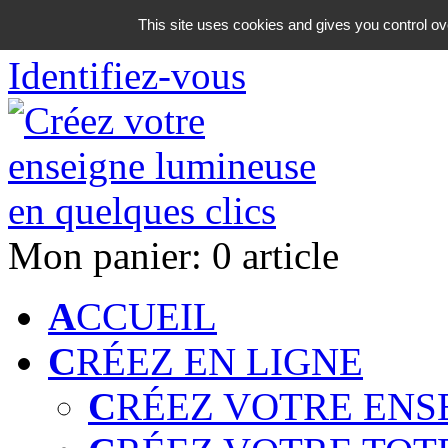
06 18 42 08 59
This site uses cookies and gives you control ov
Identifiez-vous
Mon panier:
0 article
A
CCUEIL
C
RÉEZ EN LIGNE
C
RÉEZ VOTRE ENS