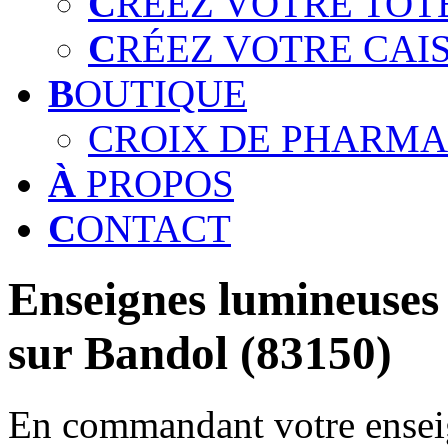
C
RÉEZ VOTRE TOT
C
RÉEZ VOTRE CAI
B
OUTIQUE
CROIX DE PHARMA
À
PROPOS
C
ONTACT
Enseignes lumineuses 
sur Bandol (83150)
En commandant votre enseig