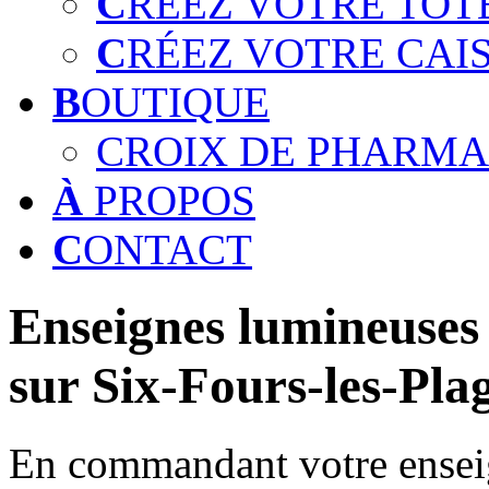
C
RÉEZ VOTRE TOT
C
RÉEZ VOTRE CAI
B
OUTIQUE
CROIX DE PHARMA
À
PROPOS
C
ONTACT
Enseignes lumineuses 
sur Six-Fours-les-Pla
En commandant votre enseig