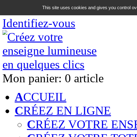
06 18 42 08 59
This site uses cookies and gives you control ov
Identifiez-vous
Mon panier:
0 article
A
CCUEIL
C
RÉEZ EN LIGNE
C
RÉEZ VOTRE ENS