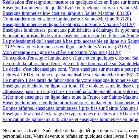
Réalisation d'enseigne sur mesure en quelques clics en ligne sur inte
Enseigne Lumineuse de qualité livrée en quelques jours sur Sainte-
Enseigne lumineuse low cost en ligne sur Sainte-Maxime (83120)
Commander mon enseigne lumineuse sur Sainte-Maxime (83120)
Enseigne lumineuse en ligne à petit prix sur Sainte-Maxime (83120)
Enseignes lumineuses, panneaux publicitaires à éclairage de type r
Fabrication artisanale de votre enseigne sur mesure en ligne sur Sai
Le professionnel de l'enseigne à bas prix accessible en ligne sur Sai
TOP 5 enseignes lumineuses en ligne sur Sainte-Maxime (83120)
Mon enseigne en ligne pas chère sur Sainte-Maxime (83120)
Conception d'enseigne lumineuse en ligne et en quelques clics sur S
Le pro de la fabrication d'enseigne en ligne bon marché sur Sainte-
Le déclic, c'est clicenseigne.com. Votre enseigne sur mesure à petit 
Lettres à LEDS en ligne et personnalisable sur Sainte-Maxime (83120
Le numéro 1 des tarifs de fabrication de votre enseigne lumineuse su
Enseigne publicitaire en ligne sur fond Tôle tablette, semelle, lisse e
Choisissez parmi un large choix de matériaux de qualité pour votre 
Créer mon enseignes en ligne dans toute la France sur Sainte-Maxim
Enseigne lumineuse en ligne pour boutique, boulangerie, boucherie, p
Bonnes affaires, enseignes lumineuses à prix bas sur Sainte-Maxime 
Enseignes low cost à éclairage de type rampes ou lettres à LEDs sur
Fabrication de panneaux publicitaire et enseignes lumineuses en lign
Nos autres activités: Spécialiste de la signalétique depuis 15 ans, c
personnalisées. Votre deventure refaite en quelques clics livrée à votre