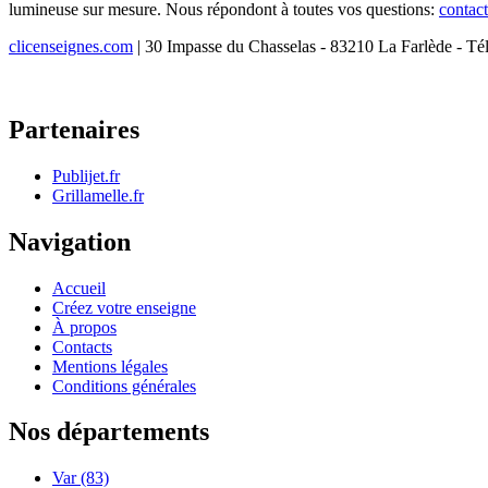
lumineuse sur mesure. Nous répondont à toutes vos questions:
contac
clicenseignes.com
| 30 Impasse du Chasselas - 83210 La Farlède - Té
Partenaires
Publijet.fr
Grillamelle.fr
Navigation
Accueil
Créez votre enseigne
À propos
Contacts
Mentions légales
Conditions générales
Nos départements
Var (83)