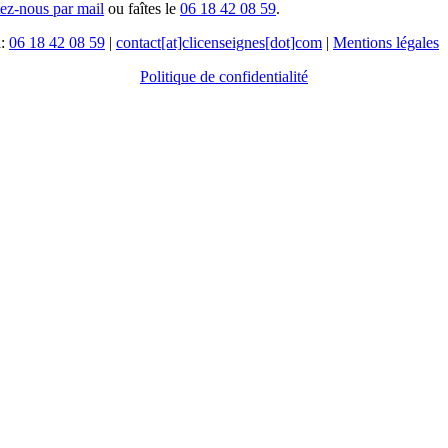
tez-nous par mail
ou faîtes le
06 18 42 08 59
.
l:
06 18 42 08 59
|
contact[at]clicenseignes[dot]com
|
Mentions légales
Politique de confidentialité