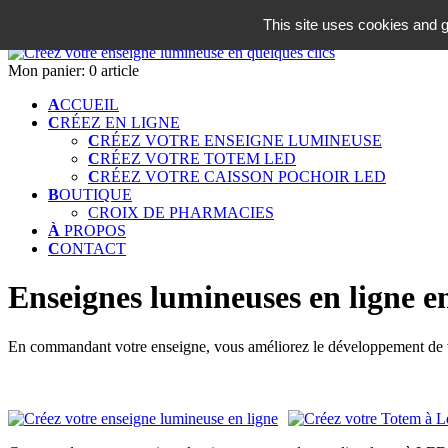
06 18 42 08 59
This site uses cookies and g
Identifiez-vous
Mon panier:
0 article
A
CCUEIL
C
RÉEZ EN LIGNE
C
RÉEZ VOTRE ENSEIGNE LUMINEUSE
C
RÉEZ VOTRE TOTEM LED
C
RÉEZ VOTRE CAISSON POCHOIR LED
B
OUTIQUE
CROIX DE PHARMACIES
À
PROPOS
C
ONTACT
Enseignes lumineuses en ligne e
En commandant votre enseigne, vous améliorez le développement de vo