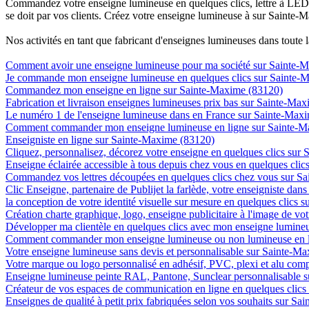
Commandez votre enseigne lumineuse en quelques clics, lettre à LED, 
se doit par vos clients. Créez votre enseigne lumineuse à sur Sainte-M
Nos activités en tant que fabricant d'enseignes lumineuses dans toute 
Comment avoir une enseigne lumineuse pour ma société sur Sainte-
Je commande mon enseigne lumineuse en quelques clics sur Sainte-
Commandez mon enseigne en ligne sur Sainte-Maxime (83120)
Fabrication et livraison enseignes lumineuses prix bas sur Sainte-Ma
Le numéro 1 de l'enseigne lumineuse dans en France sur Sainte-Max
Comment commander mon enseigne lumineuse en ligne sur Sainte-M
Enseigniste en ligne sur Sainte-Maxime (83120)
Cliquez, personnalisez, décorez votre enseigne en quelques clics sur
Enseigne éclairée accessible à tous depuis chez vous en quelques cli
Commandez vos lettres découpées en quelques clics chez vous sur S
Clic Enseigne, partenaire de Publijet la farlède, votre enseigniste da
la conception de votre identité visuelle sur mesure en quelques clics
Création charte graphique, logo, enseigne publicitaire à l'image de vo
Développer ma clientèle en quelques clics avec mon enseigne lumine
Comment commander mon enseigne lumineuse ou non lumineuse en l
Votre enseigne lumineuse sans devis et personnalisable sur Sainte-M
Votre marque ou logo personnalisé en adhésif, PVC, plexi et alu com
Enseigne lumineuse peinte RAL, Pantone, Sunclear personnalisable 
Créateur de vos espaces de communication en ligne en quelques clic
Enseignes de qualité à petit prix fabriquées selon vos souhaits sur S