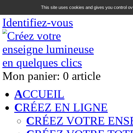
06 18 42 08 59
This site uses cookies and gives you control ov
Identifiez-vous
Mon panier:
0 article
A
CCUEIL
C
RÉEZ EN LIGNE
C
RÉEZ VOTRE ENS