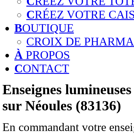
C
RÉEZ VOTRE TOT
C
RÉEZ VOTRE CAI
B
OUTIQUE
CROIX DE PHARMA
À
PROPOS
C
ONTACT
Enseignes lumineuses 
sur Néoules (83136)
En commandant votre enseig