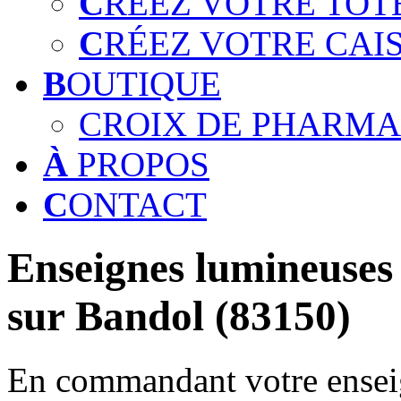
C
RÉEZ VOTRE TOT
C
RÉEZ VOTRE CAI
B
OUTIQUE
CROIX DE PHARMA
À
PROPOS
C
ONTACT
Enseignes lumineuses 
sur Bandol (83150)
En commandant votre enseig