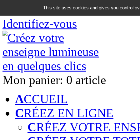
06 18 42 08 59
This site uses cookies and gives you control ov
Identifiez-vous
Mon panier:
0 article
A
CCUEIL
C
RÉEZ EN LIGNE
C
RÉEZ VOTRE ENS