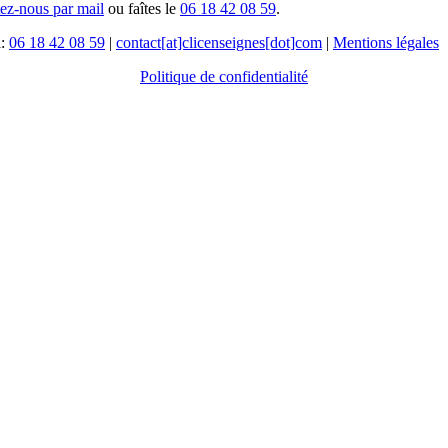
tez-nous par mail
ou faîtes le
06 18 42 08 59
.
l:
06 18 42 08 59
|
contact[at]clicenseignes[dot]com
|
Mentions légales
Politique de confidentialité