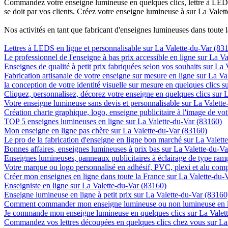
Commandez votre enseigne lumineuse en quelques clics, lettre à LED, 
se doit par vos clients. Créez votre enseigne lumineuse à sur La Valet
Nos activités en tant que fabricant d'enseignes lumineuses dans toute 
Lettres à LEDS en ligne et personnalisable sur La Valette-du-Var (83
Le professionnel de l'enseigne à bas prix accessible en ligne sur La V
Enseignes de qualité à petit prix fabriquées selon vos souhaits sur La
Fabrication artisanale de votre enseigne sur mesure en ligne sur La V
la conception de votre identité visuelle sur mesure en quelques clics 
Cliquez, personnalisez, décorez votre enseigne en quelques clics sur 
Votre enseigne lumineuse sans devis et personnalisable sur La Valett
Création charte graphique, logo, enseigne publicitaire à l'image de vot
TOP 5 enseignes lumineuses en ligne sur La Valette-du-Var (83160)
Mon enseigne en ligne pas chère sur La Valette-du-Var (83160)
Le pro de la fabrication d'enseigne en ligne bon marché sur La Valett
Bonnes affaires, enseignes lumineuses à prix bas sur La Valette-du-V
Enseignes lumineuses, panneaux publicitaires à éclairage de type ra
Votre marque ou logo personnalisé en adhésif, PVC, plexi et alu com
Créer mon enseignes en ligne dans toute la France sur La Valette-du-
Enseigniste en ligne sur La Valette-du-Var (83160)
Enseigne lumineuse en ligne à petit prix sur La Valette-du-Var (83160
Comment commander mon enseigne lumineuse ou non lumineuse en li
Je commande mon enseigne lumineuse en quelques clics sur La Valet
Commandez vos lettres découpées en quelques clics chez vous sur La