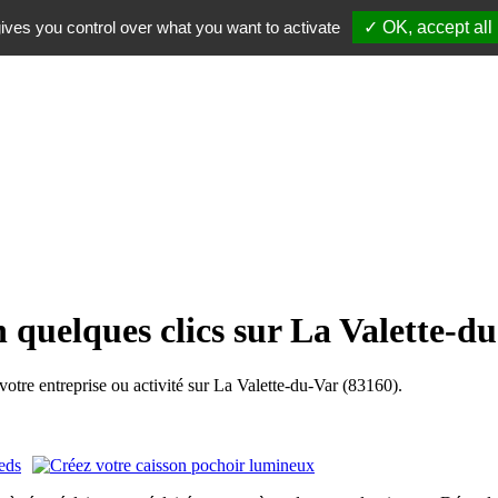
ives you control over what you want to activate
✓ OK, accept all
 quelques clics sur La Valette-d
re entreprise ou activité sur La Valette-du-Var (83160).