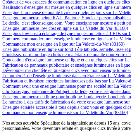
Créateur de vos espaces de communication en ligne en quelques clics
Réalisation d'enseigne sur mesure en quelques clics en ligne sur inter
Enseigne Lumineuse de qualité livrée en quelques jours sur La Valett
Enseigne lumineuse peinte RAL, Pantone, Sunclear personnalisable s
Le déclic, c'est clicenseigne.com. Votre enseigne sur mesure à petit p
Enseigne lumineuse low cost en ligne sur La Valette-du-Var (83160)
Enseignes low cost à éclairage de type rampes ou lettres à LEDs sur 
Comment commander mon enseigne lumineuse en ligne sur La Valett
Commandez mon enseigne en ligne sur La Valette-du-Var (83160)
Enseigne publicitaire en ligne sur fond Tôle tablette, semelle, lisse et
Choisissez parmi un large choix de matériaux de qualité pour votre e
Conception d'enseigne lumineuse en ligne et en quelques clics sur La
Fabrication de panneaux publicitaire et enseignes lumineuses en ligne
Développer ma clientèle en quelques clics avec mon enseigne lumineu
Le numéro 1 de l'enseigne lumineuse dans en France sur La Valette-
Fabrication et livraison enseignes lumineuses prix bas sur La Valette
Comment avoir une enseigne lumineuse pour ma société sur La Valet
Clic Enseigne, partenaire de Publijet la farlède, votre enseigniste da
Enseigne lumineuse en ligne pour boutique, boulangerie, boucherie, pa
Le numéro 1 des tarifs de fabrication de votre enseigne lumineuse sur
Enseigne éclairée accessible à tous depuis chez vous en quelques clic
Commander mon enseigne lumineuse sur La Valette-du-Var (83160)
Nos autres activités: Spécialiste de la signalétique depuis 15 ans, c
personnalisées. Votre deventure refaite en quelques clics livrée à votre