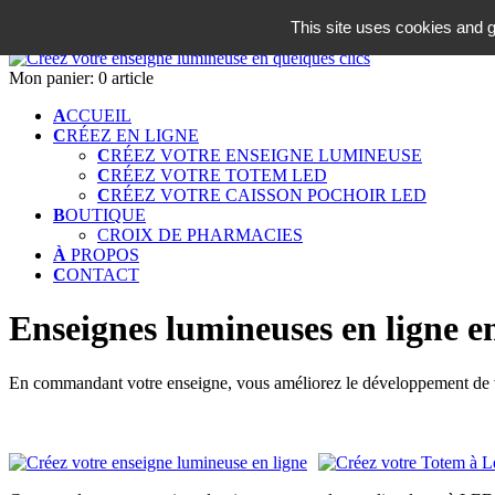
06 18 42 08 59
This site uses cookies and g
Identifiez-vous
Mon panier:
0 article
A
CCUEIL
C
RÉEZ EN LIGNE
C
RÉEZ VOTRE ENSEIGNE LUMINEUSE
C
RÉEZ VOTRE TOTEM LED
C
RÉEZ VOTRE CAISSON POCHOIR LED
B
OUTIQUE
CROIX DE PHARMACIES
À
PROPOS
C
ONTACT
Enseignes lumineuses en ligne en
En commandant votre enseigne, vous améliorez le développement de vot