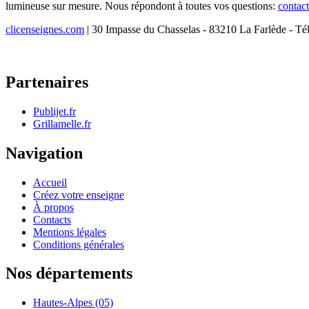
lumineuse sur mesure. Nous répondont à toutes vos questions:
contac
clicenseignes.com
| 30 Impasse du Chasselas - 83210 La Farlède - Té
Partenaires
Publijet.fr
Grillamelle.fr
Navigation
Accueil
Créez votre enseigne
À propos
Contacts
Mentions légales
Conditions générales
Nos départements
Hautes-Alpes (05)