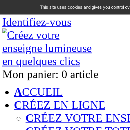
06 18 42 08 59
This site uses cookies and gives you control ov
Identifiez-vous
Mon panier:
0 article
A
CCUEIL
C
RÉEZ EN LIGNE
C
RÉEZ VOTRE ENS