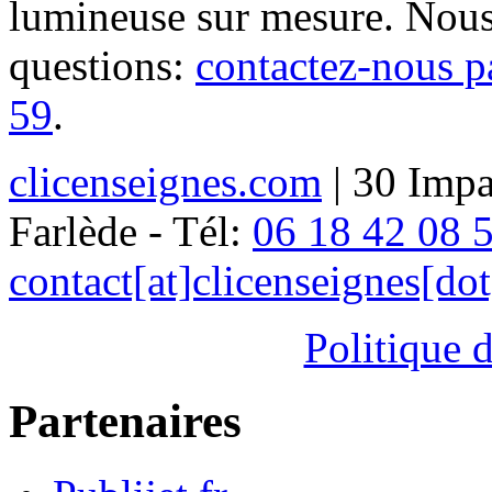
lumineuse sur mesure. Nous
questions:
contactez-nous p
59
.
clicenseignes.com
| 30 Impa
Farlède - Tél:
06 18 42 08 
contact[at]clicenseignes[do
Politique d
Partenaires