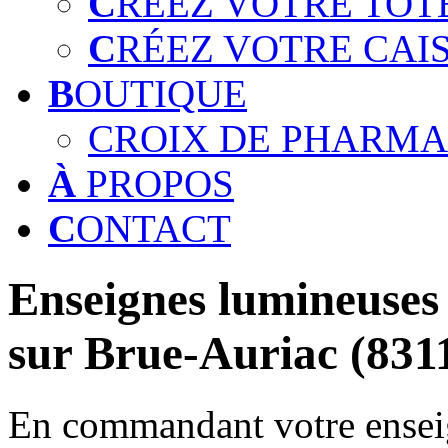
C
RÉEZ VOTRE TOT
C
RÉEZ VOTRE CAI
B
OUTIQUE
CROIX DE PHARMA
À
PROPOS
C
ONTACT
Enseignes lumineuses 
sur Brue-Auriac (831
En commandant votre enseig