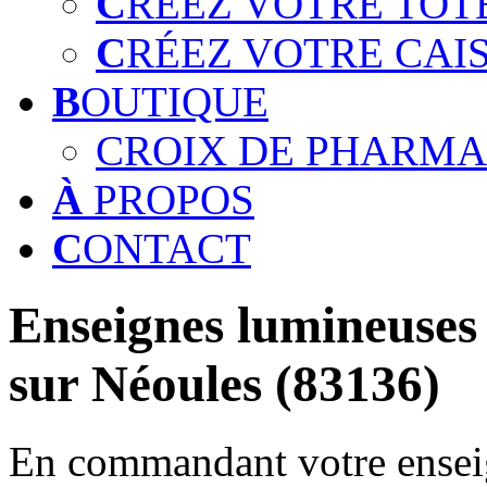
C
RÉEZ VOTRE TOT
C
RÉEZ VOTRE CAI
B
OUTIQUE
CROIX DE PHARMA
À
PROPOS
C
ONTACT
Enseignes lumineuses 
sur Néoules (83136)
En commandant votre enseig