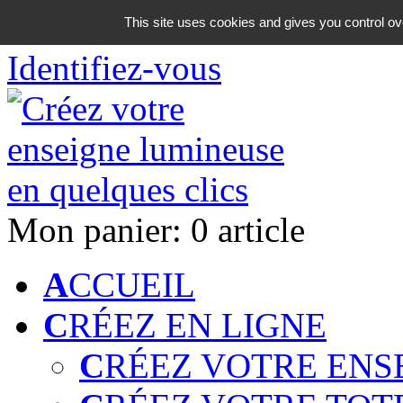
06 18 42 08 59
This site uses cookies and gives you control ov
Identifiez-vous
Mon panier:
0 article
A
CCUEIL
C
RÉEZ EN LIGNE
C
RÉEZ VOTRE ENS