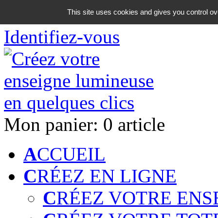
06 18 42 08 59
This site uses cookies and gives you control ov
Identifiez-vous
Mon panier:
0 article
A
CCUEIL
C
RÉEZ EN LIGNE
C
RÉEZ VOTRE ENS