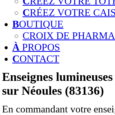
C
RÉEZ VOTRE TOT
C
RÉEZ VOTRE CAI
B
OUTIQUE
CROIX DE PHARMA
À
PROPOS
C
ONTACT
Enseignes lumineuses 
sur Néoules (83136)
En commandant votre enseig