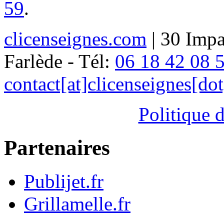
59
.
clicenseignes.com
| 30 Impa
Farlède - Tél:
06 18 42 08 
contact[at]clicenseignes[do
Politique d
Partenaires
Publijet.fr
Grillamelle.fr