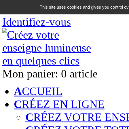
06 18 42 08 59
This site uses cookies and gives you control ov
Identifiez-vous
Mon panier:
0 article
A
CCUEIL
C
RÉEZ EN LIGNE
C
RÉEZ VOTRE ENS