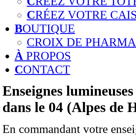
C
RÉEZ VOTRE TOT
C
RÉEZ VOTRE CAI
B
OUTIQUE
CROIX DE PHARMA
À
PROPOS
C
ONTACT
Enseignes lumineuses 
dans le 04 (Alpes de 
En commandant votre enseig