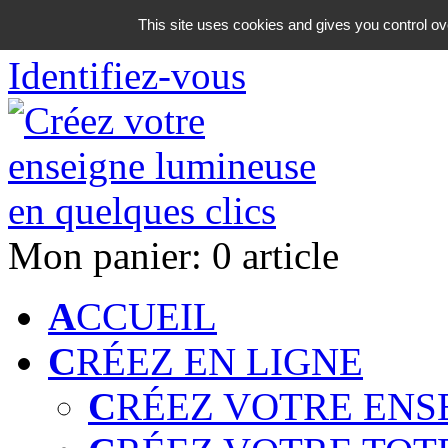
06 18 42 08 59
This site uses cookies and gives you control ov
Identifiez-vous
Mon panier:
0 article
A
CCUEIL
C
RÉEZ EN LIGNE
C
RÉEZ VOTRE ENS