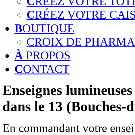
C
RÉEZ VOTRE TOT
C
RÉEZ VOTRE CAI
B
OUTIQUE
CROIX DE PHARMA
À
PROPOS
C
ONTACT
Enseignes lumineuses 
dans le 13 (Bouches-
En commandant votre enseig