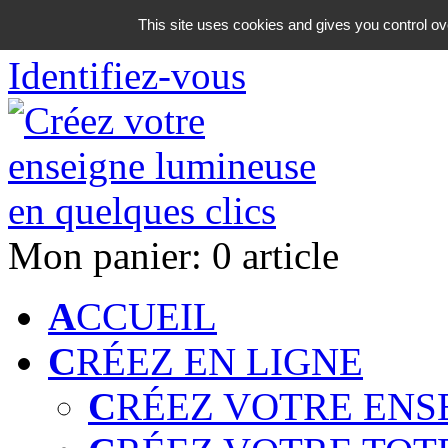
06 18 42 08 59
This site uses cookies and gives you control ov
Identifiez-vous
Mon panier:
0 article
A
CCUEIL
C
RÉEZ EN LIGNE
C
RÉEZ VOTRE ENS