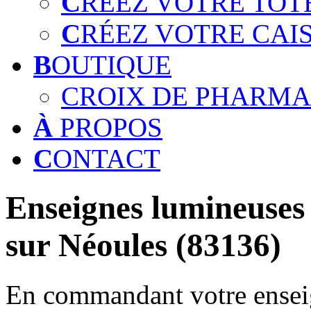
C
RÉEZ VOTRE TOT
C
RÉEZ VOTRE CAI
B
OUTIQUE
CROIX DE PHARMA
À
PROPOS
C
ONTACT
Enseignes lumineuses 
sur Néoules (83136)
En commandant votre enseig