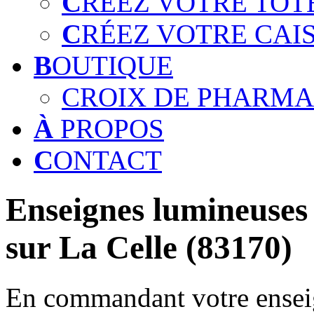
C
RÉEZ VOTRE TOT
C
RÉEZ VOTRE CAI
B
OUTIQUE
CROIX DE PHARMA
À
PROPOS
C
ONTACT
Enseignes lumineuses 
sur La Celle (83170)
En commandant votre enseig