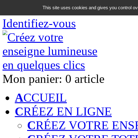
06 18 42 08 59
This site uses cookies and gives you control ov
Identifiez-vous
Mon panier:
0 article
A
CCUEIL
C
RÉEZ EN LIGNE
C
RÉEZ VOTRE ENS