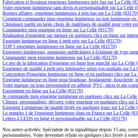
Fabrication et livraison enseignes lumineuses prix bas sur La Celle (
Votre enseigne lumineuse sans devis et personnalisable sur La Celle 
Bonnes affaires, enseignes lumineuses à prix bas sur La Celle (83170
Comment commander mon enseigne lumineuse ou non lumineuse en li
Choisissez parmi un large choix de matériaux de qualité pour votre e
Commandez mon enseigne en ligne sur La Celle (83170)
Réalisation d'enseigne sur mesure en quelques clics en ligne sur inter
Enseigne lumineuse en ligne à petit prix sur La Celle (83170)
TOP 5 enseignes lumineuses en ligne sur La Celle (83170)
Enseignes lumineuses, panneaux publicitaires à éclairage de type ra
Commander mon enseigne lumineuse sur La Celle (83170)
Le pro de la fabrication d'enseigne en ligne bon marché sur La Celle 
Enseignes de qualité à petit prix fabriquées selon vos souhaits sur La
Conception d'enseigne lumineuse en ligne et en quelques clics sur La
Enseigne lumineuse en ligne pour boutique, boulangerie, boucherie, pa
Votre marque ou logo personnalisé en adhésif, PVC, plexi et alu com
Enseigniste en ligne sur La Celle (83170)
Je commande mon enseigne lumineuse en quelques clics sur La Celle
Cliquez, personnalisez, décorez votre enseigne en quelques clics sur 
Enseigne Lumineuse de qualité livrée en quelques jours sur La Celle 
Le numéro 1 de l'enseigne lumineuse dans en France sur La Celle (8
Lettres à LEDS en ligne et personnalisable sur La Celle (83170)
Nos autres activités: Spécialiste de la signalétique depuis 15 ans, c
personnalisées. Votre deventure refaite en quelques clics livrée à votre