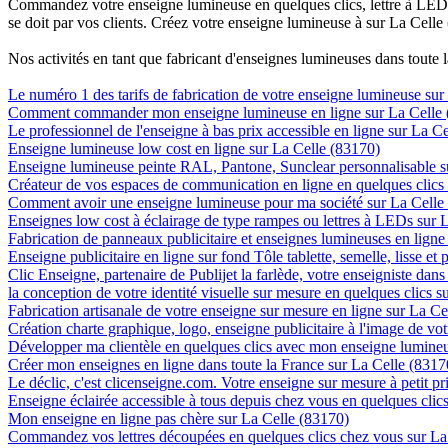
Commandez votre enseigne lumineuse en quelques clics, lettre à LED, 
se doit par vos clients. Créez votre enseigne lumineuse à sur La Celle
Nos activités en tant que fabricant d'enseignes lumineuses dans toute 
Le numéro 1 des tarifs de fabrication de votre enseigne lumineuse sur 
Comment commander mon enseigne lumineuse en ligne sur La Celle 
Le professionnel de l'enseigne à bas prix accessible en ligne sur La C
Enseigne lumineuse low cost en ligne sur La Celle (83170)
Enseigne lumineuse peinte RAL, Pantone, Sunclear personnalisable s
Créateur de vos espaces de communication en ligne en quelques clics
Comment avoir une enseigne lumineuse pour ma société sur La Celle
Enseignes low cost à éclairage de type rampes ou lettres à LEDs sur 
Fabrication de panneaux publicitaire et enseignes lumineuses en ligne
Enseigne publicitaire en ligne sur fond Tôle tablette, semelle, lisse et
Clic Enseigne, partenaire de Publijet la farlède, votre enseigniste dan
la conception de votre identité visuelle sur mesure en quelques clics 
Fabrication artisanale de votre enseigne sur mesure en ligne sur La Ce
Création charte graphique, logo, enseigne publicitaire à l'image de vot
Développer ma clientèle en quelques clics avec mon enseigne lumineu
Créer mon enseignes en ligne dans toute la France sur La Celle (8317
Le déclic, c'est clicenseigne.com. Votre enseigne sur mesure à petit p
Enseigne éclairée accessible à tous depuis chez vous en quelques clic
Mon enseigne en ligne pas chère sur La Celle (83170)
Commandez vos lettres découpées en quelques clics chez vous sur La