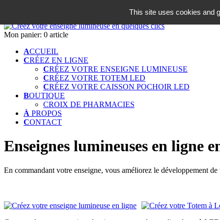
06 18 42 08 59
This site uses cookies and g
Identifiez-vous
Mon panier:
0 article
A
CCUEIL
C
RÉEZ EN LIGNE
C
RÉEZ VOTRE ENSEIGNE LUMINEUSE
C
RÉEZ VOTRE TOTEM LED
C
RÉEZ VOTRE CAISSON POCHOIR LED
B
OUTIQUE
CROIX DE PHARMACIES
À
PROPOS
C
ONTACT
Enseignes lumineuses en ligne en
En commandant votre enseigne, vous améliorez le développement de vot