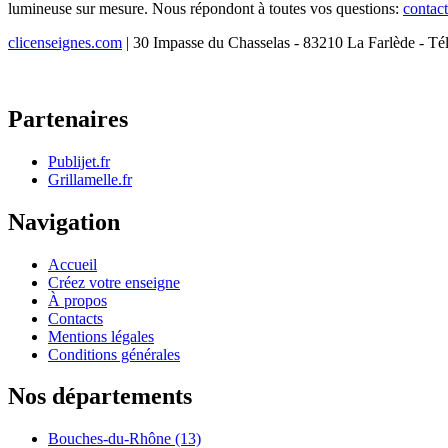
lumineuse sur mesure. Nous répondont à toutes vos questions:
contac
clicenseignes.com
| 30 Impasse du Chasselas - 83210 La Farlède - Té
Partenaires
Publijet.fr
Grillamelle.fr
Navigation
Accueil
Créez votre enseigne
À propos
Contacts
Mentions légales
Conditions générales
Nos départements
Bouches-du-Rhône (13)