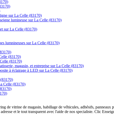
83170)
(83170)
)
gne sur La Celle (83170)
nseigne lumineuse sur La Celle (83170)
net sur La Celle (83170)
mpes lumnineuses sur La Celle (83170)
(83170)
 Celle (83170)
 Celle (83170)
tisserie, magasin, et entreprise sur La Celle (83170)
posite à éclairage à LED sur La Celle (83170)
 (83170)
La Celle (83170)
(83170)
3170)
overing de vitrine de magasin, habillage de véhicules, adhésifs, panneau
 adresse et le tout transparent avec l'aide de nos specialiste. Clic Ense