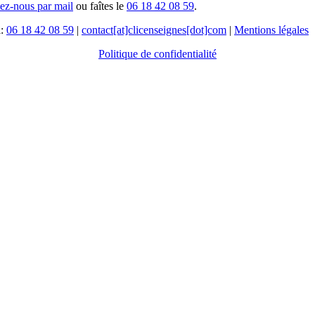
tez-nous par mail
ou faîtes le
06 18 42 08 59
.
l:
06 18 42 08 59
|
contact[at]clicenseignes[dot]com
|
Mentions légales
Politique de confidentialité