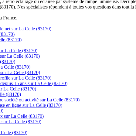
à rétro éclairage ou éclairée par système de rampe lumineuse. Décuplez
 (83170). Nos spécialistes répondent à toutes vos questions dans tout la
la France.
le net sur La Celle (83170)
(83170)
elle (83170)
ur La Celle (83170)
 sur La Celle (83170)
 (83170)
La Celle (83170)
 sur La Celle (83170)
 profile sur La Celle (83170)
s depuis 15 ans sur La Celle (83170)
sur La Celle (83170)
lle (83170)
re société ou activité sur La Celle (83170)
se en ligne sur La Celle (83170)
0)
rix sur La Celle (83170)
s sur La Celle (83170)
 Celle (83170)