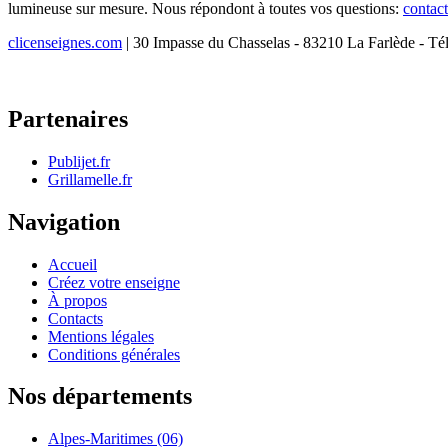
lumineuse sur mesure. Nous répondont à toutes vos questions:
contac
clicenseignes.com
| 30 Impasse du Chasselas - 83210 La Farlède - Té
Partenaires
Publijet.fr
Grillamelle.fr
Navigation
Accueil
Créez votre enseigne
À propos
Contacts
Mentions légales
Conditions générales
Nos départements
Alpes-Maritimes (06)