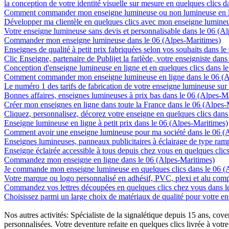
la conception de votre identité visuelle sur mesure en quelques clics 
Comment commander mon enseigne lumineuse ou non lumineuse en li
Développer ma clientèle en quelques clics avec mon enseigne lumineu
Votre enseigne lumineuse sans devis et personnalisable dans le 06 (A
Commander mon enseigne lumineuse dans le 06 (Alpes-Maritimes)
Enseignes de qualité à petit prix fabriquées selon vos souhaits dans l
Clic Enseigne, partenaire de Publijet la farlède, votre enseigniste da
Conception d'enseigne lumineuse en ligne et en quelques clics dans l
Comment commander mon enseigne lumineuse en ligne dans le 06 (A
Le numéro 1 des tarifs de fabrication de votre enseigne lumineuse sur
Bonnes affaires, enseignes lumineuses à prix bas dans le 06 (Alpes-M
Créer mon enseignes en ligne dans toute la France dans le 06 (Alpes-
Cliquez, personnalisez, décorez votre enseigne en quelques clics dans
Enseigne lumineuse en ligne à petit prix dans le 06 (Alpes-Maritimes)
Comment avoir une enseigne lumineuse pour ma société dans le 06 (
Enseignes lumineuses, panneaux publicitaires à éclairage de type ra
Enseigne éclairée accessible à tous depuis chez vous en quelques clic
Commandez mon enseigne en ligne dans le 06 (Alpes-Maritimes)
Je commande mon enseigne lumineuse en quelques clics dans le 06 (
Votre marque ou logo personnalisé en adhésif, PVC, plexi et alu com
Commandez vos lettres découpées en quelques clics chez vous dans l
Choisissez parmi un large choix de matériaux de qualité pour votre e
Nos autres activités: Spécialiste de la signalétique depuis 15 ans, c
personnalisées. Votre deventure refaite en quelques clics livrée à votre