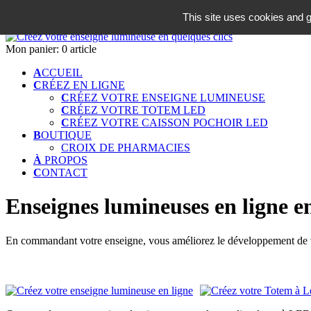
06 18 42 08 59
This site uses cookies and g
Identifiez-vous
Mon panier:
0 article
A
CCUEIL
C
RÉEZ EN LIGNE
C
RÉEZ VOTRE ENSEIGNE LUMINEUSE
C
RÉEZ VOTRE TOTEM LED
C
RÉEZ VOTRE CAISSON POCHOIR LED
B
OUTIQUE
CROIX DE PHARMACIES
À
PROPOS
C
ONTACT
Enseignes lumineuses en ligne en
En commandant votre enseigne, vous améliorez le développement de vo