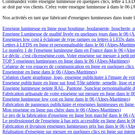
Commandez votre enseigne lumineuse en quelques clics, lettre à LED, 
se doit par vos clients. Créez votre enseigne lumineuse à dans le 06 (
Nos activités en tant que fabricant d'enseignes lumineuses dans toute 
Enseigne lumineuse en ligne pour boutique, boulangerie, boucherie, pa
Enseigne Lumineuse de qualité livrée en quelques jours dans le 06 (A
Enseignes low cost à éclairage de type rampes ou lettres à LEDs dans
Lettres à LEDS en ligne et personnalisable dans le 06 (Alpes-Maritim
Le numéro 1 de l'enseigne lumineuse dans en France dans le 06 (Alp
Le déclic, c'est clicenseigne.com. Votre enseigne sur mesure à petit p
TOP 5 enseignes lumineuses en ligne dans le 06 (Alpes-Maritimes)
Créateur de vos espaces de communication en ligne en quelques clics
Enseigniste en ligne dans le 06 (Alpes-Maritimes)
Création charte graphique, logo, enseigne publicitaire à l'image de vot
Enseigne publicitaire en ligne sur fond Tôle tablette, semelle, lisse et
Enseigne lumineuse peinte RAL, Pantone, Sunclear personnalisable d
Fabrication artisanale de votre enseigne sur mesure en ligne dans le 
Enseigne lumineuse low cost en ligne dans le 06 (Alpes-Maritimes)
Fabrication de panneaux publicitaire et enseignes lumineuses en ligne
Mon enseigne en ligne pas chère dans le 06 (Alpes-Maritimes)
Le pro de la fabrication d'enseigne en ligne bon marché dans le 06 (
Le professionnel de l'enseigne à bas prix accessible en ligne dans le 
Fabrication et livraison enseignes lumineuses prix bas dans le 06 (Al
Réalisation d'enseigne sur mesure en quelques clics en ligne sur inter