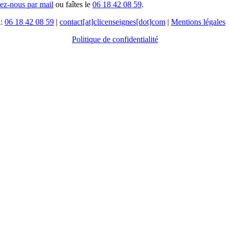
tez-nous par mail
ou faîtes le
06 18 42 08 59
.
l:
06 18 42 08 59
|
contact[at]clicenseignes[dot]com
|
Mentions légales
Politique de confidentialité