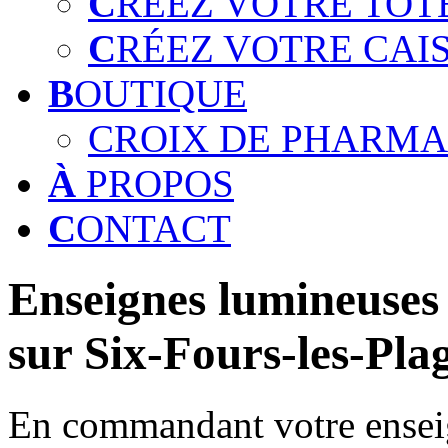
C
RÉEZ VOTRE TOT
C
RÉEZ VOTRE CAI
B
OUTIQUE
CROIX DE PHARMA
À
PROPOS
C
ONTACT
Enseignes lumineuses 
sur Six-Fours-les-Pla
En commandant votre enseig