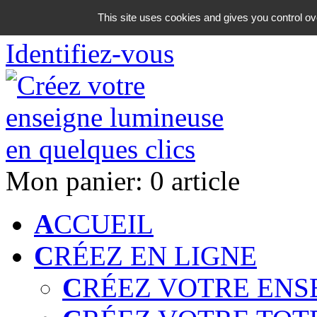
06 18 42 08 59
This site uses cookies and gives you control ov
Identifiez-vous
Mon panier:
0 article
A
CCUEIL
C
RÉEZ EN LIGNE
C
RÉEZ VOTRE ENS