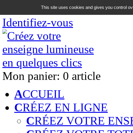
06 18 42 08 59
This site uses cookies and gives you control ov
Identifiez-vous
Mon panier:
0 article
A
CCUEIL
C
RÉEZ EN LIGNE
C
RÉEZ VOTRE ENS