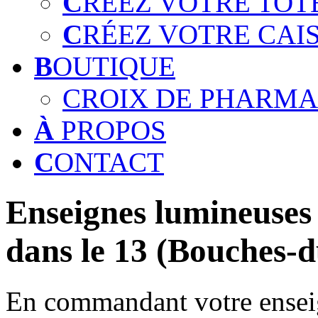
C
RÉEZ VOTRE TOT
C
RÉEZ VOTRE CAI
B
OUTIQUE
CROIX DE PHARMA
À
PROPOS
C
ONTACT
Enseignes lumineuses 
dans le 13 (Bouches-
En commandant votre enseig