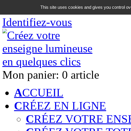
06 18 42 08 59
This site uses cookies and gives you control ov
Identifiez-vous
Mon panier:
0 article
A
CCUEIL
C
RÉEZ EN LIGNE
C
RÉEZ VOTRE ENS