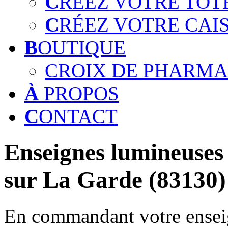
C
RÉEZ VOTRE TOT
C
RÉEZ VOTRE CAI
B
OUTIQUE
CROIX DE PHARMA
À
PROPOS
C
ONTACT
Enseignes lumineuses 
sur La Garde (83130)
En commandant votre enseig