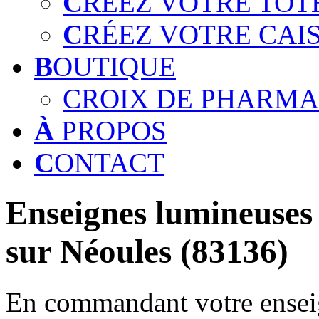
C
RÉEZ VOTRE TOT
C
RÉEZ VOTRE CAI
B
OUTIQUE
CROIX DE PHARMA
À
PROPOS
C
ONTACT
Enseignes lumineuses 
sur Néoules (83136)
En commandant votre enseig