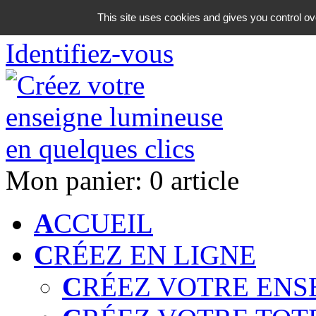
06 18 42 08 59
This site uses cookies and gives you control ov
Identifiez-vous
Mon panier:
0 article
A
CCUEIL
C
RÉEZ EN LIGNE
C
RÉEZ VOTRE ENS