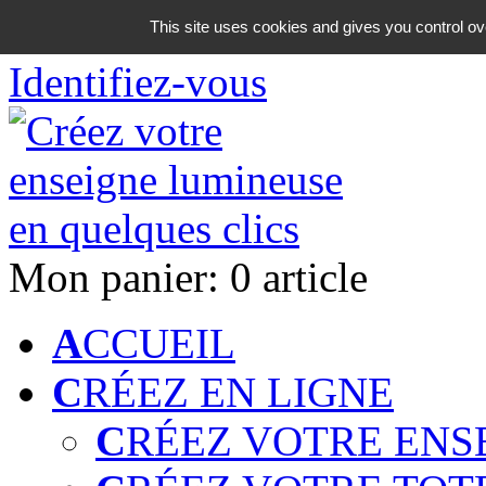
06 18 42 08 59
This site uses cookies and gives you control ov
Identifiez-vous
Mon panier:
0 article
A
CCUEIL
C
RÉEZ EN LIGNE
C
RÉEZ VOTRE ENS