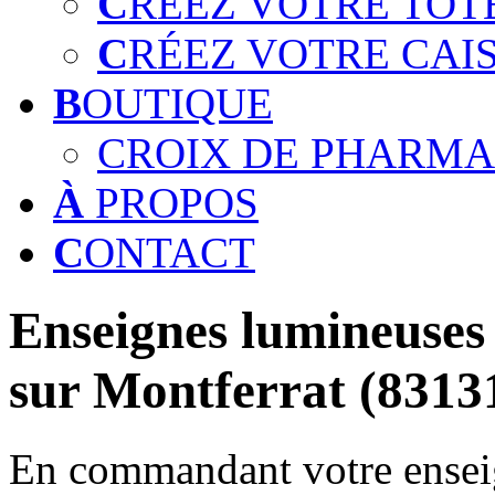
C
RÉEZ VOTRE TOT
C
RÉEZ VOTRE CAI
B
OUTIQUE
CROIX DE PHARMA
À
PROPOS
C
ONTACT
Enseignes lumineuses 
sur Montferrat (8313
En commandant votre enseig