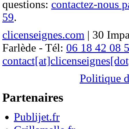
questions:
contactez-nous p
59
.
clicenseignes.com
| 30 Impa
Farlède - Tél:
06 18 42 08 
contact[at]clicenseignes[do
Politique d
Partenaires
Publijet.fr