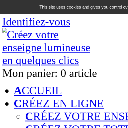
06 18 42 08 59
This site uses cookies and gives you control ov
Identifiez-vous
Mon panier:
0 article
A
CCUEIL
C
RÉEZ EN LIGNE
C
RÉEZ VOTRE ENS