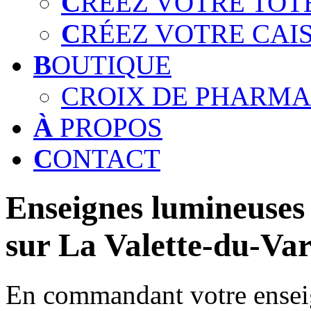
C
RÉEZ VOTRE TOT
C
RÉEZ VOTRE CAI
B
OUTIQUE
CROIX DE PHARMA
À
PROPOS
C
ONTACT
Enseignes lumineuses 
sur La Valette-du-Var
En commandant votre enseig