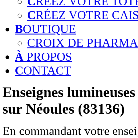
C
RÉEZ VOTRE TOT
C
RÉEZ VOTRE CAI
B
OUTIQUE
CROIX DE PHARMA
À
PROPOS
C
ONTACT
Enseignes lumineuses 
sur Néoules (83136)
En commandant votre enseig