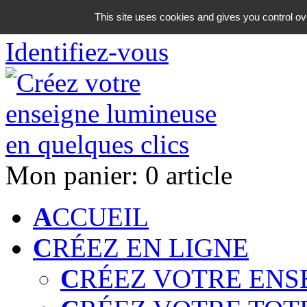
06 18 42 08 59
This site uses cookies and gives you control ov
Identifiez-vous
Mon panier:
0 article
A
CCUEIL
C
RÉEZ EN LIGNE
C
RÉEZ VOTRE ENS