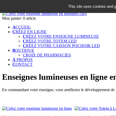
06 18 42 08 59
This site uses cookies and g
Identifiez-vous
Mon panier:
0 article
A
CCUEIL
C
RÉEZ EN LIGNE
C
RÉEZ VOTRE ENSEIGNE LUMINEUSE
C
RÉEZ VOTRE TOTEM LED
C
RÉEZ VOTRE CAISSON POCHOIR LED
B
OUTIQUE
CROIX DE PHARMACIES
À
PROPOS
C
ONTACT
Enseignes lumineuses en ligne e
En commandant votre enseigne, vous améliorez le développement de vo