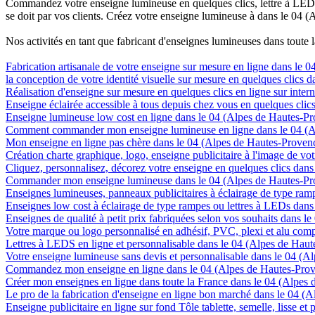
Commandez votre enseigne lumineuse en quelques clics, lettre à LED, 
se doit par vos clients. Créez votre enseigne lumineuse à dans le 04 (
Nos activités en tant que fabricant d'enseignes lumineuses dans toute 
Fabrication artisanale de votre enseigne sur mesure en ligne dans le 
la conception de votre identité visuelle sur mesure en quelques clics
Réalisation d'enseigne sur mesure en quelques clics en ligne sur inte
Enseigne éclairée accessible à tous depuis chez vous en quelques cli
Enseigne lumineuse low cost en ligne dans le 04 (Alpes de Hautes-P
Comment commander mon enseigne lumineuse en ligne dans le 04 (A
Mon enseigne en ligne pas chère dans le 04 (Alpes de Hautes-Proven
Création charte graphique, logo, enseigne publicitaire à l'image de vo
Cliquez, personnalisez, décorez votre enseigne en quelques clics dan
Commander mon enseigne lumineuse dans le 04 (Alpes de Hautes-Pr
Enseignes lumineuses, panneaux publicitaires à éclairage de type ra
Enseignes low cost à éclairage de type rampes ou lettres à LEDs dan
Enseignes de qualité à petit prix fabriquées selon vos souhaits dans 
Votre marque ou logo personnalisé en adhésif, PVC, plexi et alu com
Lettres à LEDS en ligne et personnalisable dans le 04 (Alpes de Hau
Votre enseigne lumineuse sans devis et personnalisable dans le 04 (A
Commandez mon enseigne en ligne dans le 04 (Alpes de Hautes-Pro
Créer mon enseignes en ligne dans toute la France dans le 04 (Alpes
Le pro de la fabrication d'enseigne en ligne bon marché dans le 04 (
Enseigne publicitaire en ligne sur fond Tôle tablette, semelle, lisse e