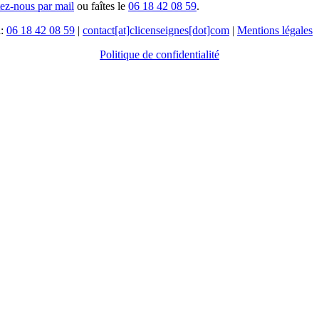
tez-nous par mail
ou faîtes le
06 18 42 08 59
.
l:
06 18 42 08 59
|
contact[at]clicenseignes[dot]com
|
Mentions légales
Politique de confidentialité