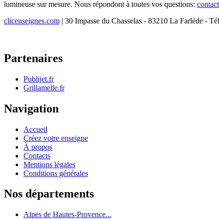
lumineuse sur mesure. Nous répondont à toutes vos questions:
contac
clicenseignes.com
| 30 Impasse du Chasselas - 83210 La Farlède - Té
Partenaires
Publijet.fr
Grillamelle.fr
Navigation
Accueil
Créez votre enseigne
À propos
Contacts
Mentions légales
Conditions générales
Nos départements
Alpes de Hautes-Provence...