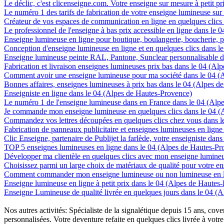
Le déclic, c'est clicenseigne.com. Votre enseigne sur mesure à petit 
Le numéro 1 des tarifs de fabrication de votre enseigne lumineuse sur
Créateur de vos espaces de communication en ligne en quelques clics
Le professionnel de l'enseigne à bas prix accessible en ligne dans le
Enseigne lumineuse en ligne pour boutique, boulangerie, boucherie, pa
Conception d'enseigne lumineuse en ligne et en quelques clics dans 
Enseigne lumineuse peinte RAL, Pantone, Sunclear personnalisable d
Fabrication et livraison enseignes lumineuses prix bas dans le 04 (A
Comment avoir une enseigne lumineuse pour ma société dans le 04 (
Bonnes affaires, enseignes lumineuses à prix bas dans le 04 (Alpes d
Enseigniste en ligne dans le 04 (Alpes de Hautes-Provence)
Le numéro 1 de l'enseigne lumineuse dans en France dans le 04 (Alp
Je commande mon enseigne lumineuse en quelques clics dans le 04 (
Commandez vos lettres découpées en quelques clics chez vous dans l
Fabrication de panneaux publicitaire et enseignes lumineuses en lign
Clic Enseigne, partenaire de Publijet la farlède, votre enseigniste da
TOP 5 enseignes lumineuses en ligne dans le 04 (Alpes de Hautes-Pr
Développer ma clientèle en quelques clics avec mon enseigne lumineu
Choisissez parmi un large choix de matériaux de qualité pour votre 
Comment commander mon enseigne lumineuse ou non lumineuse en li
Enseigne lumineuse en ligne à petit prix dans le 04 (Alpes de Hautes
Enseigne Lumineuse de qualité livrée en quelques jours dans le 04 (
Nos autres activités: Spécialiste de la signalétique depuis 15 ans, c
personnalisées. Votre deventure refaite en quelques clics livrée à votre