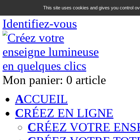
06 18 42 08 59
This site uses cookies and gives you control ov
Identifiez-vous
Mon panier:
0 article
A
CCUEIL
C
RÉEZ EN LIGNE
C
RÉEZ VOTRE ENS